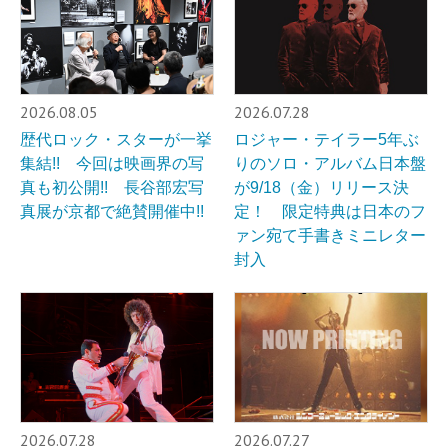
2026.08.05
2026.07.28
歴代ロック・スターが一挙
ロジャー・テイラー5年ぶ
集結!! 今回は映画界の写
りのソロ・アルバム日本盤
真も初公開!! 長谷部宏写
が9/18（金）リリース決
真展が京都で絶賛開催中!!
定！ 限定特典は日本のフ
ァン宛て手書きミニレター
封入
2026.07.28
2026.07.27