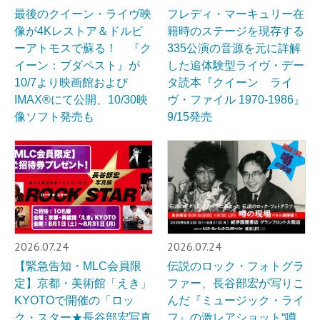
最後のクイーン・ライヴ映
フレディ・マーキュリー在
像が4Kレストア＆ドルビ
籍時のステージを現存する
ーアトモスで蘇る！ 『ク
335公演の音源を元に詳解
イーン：ブダペスト』が
した追体験型ライヴ・デー
10/7より映画館および
タ読本『クイーン ライ
IMAX®︎にて公開、10/30映
ヴ・ファイル 1970-1986』
像ソフト発売も
9/15発売
2026.07.24
2026.07.24
【緊急告知・MLC会員限
伝説のロック・フォトグラ
定】京都・美術館「えき」
ファー、長谷部宏が写りこ
KYOTOで開催の「ロッ
んだ『ミュージック・ライ
ク・スター★長谷部宏写真
フ』の激レアショット“噂