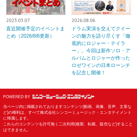
2023.03.07
2026.08.06
直近開催予定のイベントま
ドラム実演を交えてクイー
とめ（2026/8/6更新）
ンの魅力を語り尽くす「徹
底的にロジャー・テイラ
ー」。今回は新作ソロ・ア
ルバムとロジャーが作った
ロゼワインの日本ローンチ
を記念し開催！
POWERED BY
当ページ内に掲載されておりますコンテンツ(動画、画像、音声、文章な
ど)の権利は、すべて株式会社シンコーミュージック・エンタテイメント
に帰属します。
これらのコンテンツを許可無く二次利用(複製、転載、販売など)すること
はできません。