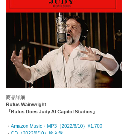
商品詳細
Rufus Wainwright
『Rufus Does Judy At Capitol Studios』
・
Amazon Music・MP3（2022/6/10）¥1,700
・
CD（2022/6/10）輸入盤