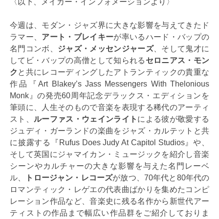
〈以下、メイカー・インフォメーションより〉
今週は、モダン・ジャズ界に大きな影響を与えてきたド
ラマー、
アート・ブレイキー
が率いるハード・バップの
名門コンボ、
ジャズ・メッセンジャーズ
、そして鬼才に
してビ・バップの高僧として知られる
セロニアス・モン
ク
と共にレコーディングしたアトランティックの貴重な
作品『Art Blakey’s Jass Messengers With Thelonious
Monk』の発売60周年記念デラックス・エディションを
筆頭に、人生そのもので音楽を表現する稀代のアーティ
スト、
ルーファス・ウェインライト
による彼が敬愛する
ジュディ・ガーランドの楽曲をジャズ・カルテットと共
に披露する『Rufus Does Judy At Capitol Studios』や、
そして英国にジャマイカン・ミュージックを紹介し音楽
シーンやカルチャーの大きな影響を与えた名門レーベ
ル、
トロージャン・レコーズ
が放つ、70年代と80年代の
ロマンティック・レゲエの代表曲ばかりを集めたコンピ
レーション作品など、音楽史に残る名作から新世代アー
ティストの作品まで幅広い作品群をご紹介しておりま