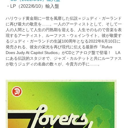
・LP（2022/6/10）輸入盤
ハリウッド黄金期に一世を風靡した伝説＝ジュディ・ガーランド
に再び最大の敬意を……。一人のアーティストとして、そして一
人の人間として人生の円熟期を迎える、人生そのもので音楽を表
現するアーティスト、ルーファス・ウェインライト。彼が敬愛す
るジュディ・ガーランドの生誕100周年となる2022年6月10日に
発売される、彼女の栄光を再び現代に伝える最新作『Rufus
Does Judy At Capitol Studios』がCDとアナログ盤で登場！ LA
にある伝説的スタジオで、ジャズ・カルテットと共にルーファス
が歌うジュディの名曲の数々が、今貴方の手に……。