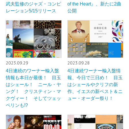
武夫監修のジャズ・コンピ
of the Heart』、新たに2曲
レーション5/15リリース
公開
2023.09.29
2023.09.28
4日連続のワーナー輸入盤
4日連続ワーナー輸入盤情
情報も本日が最後！ 目玉
報、今日で三日め！ 目玉
はシェール！ ニール・ヤ
はシェールやクリフの新
ング！ クリスティン・マ
作、イエスの新ベスト＆ニ
クヴィー！ そしてツェッ
ュー・オーダー祭り！
ペリンも!?