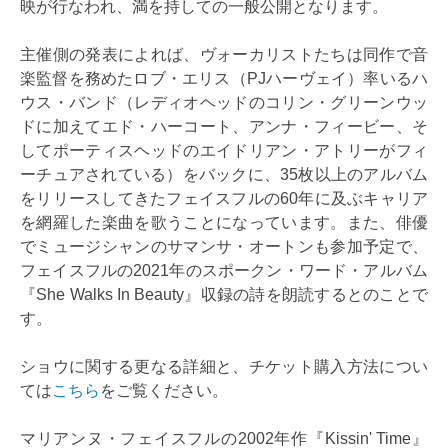
映が行なわれ、満を持しての一般公開となります。
主催側の発表によれば、ヴォーカリストたちは同作で音
楽監督を務めたロブ・エリス（PJハーヴェイ）率いるハ
ウス・バンド（レディオヘッドのコリン・グリーンウッ
ドに加えてエド・ハーコート、アンナ・フィービー、そ
してポーティスヘッドのエイドリアン・アトリーがフィ
ーチュアされている）をバックに、35枚以上のアルバム
をリリースしてきたフェイスフルの60年に及ぶキャリア
を網羅した楽曲を歌うことになっています。また、俳優
でミュージシャンのサマンサ・オートンも参加予定で、
フェイスフルの2021年のスポークン・ワード・アルバム
『She Walks In Beauty』収録の詩を朗読するとのことで
す。
ショウに関する更なる詳細と、チケット購入方法につい
ては
こちら
をご覧ください。
マリアンヌ・フェイスフルの2002年作『Kissin' Time』