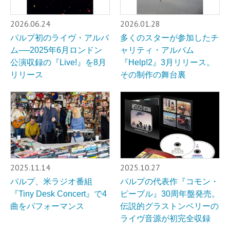
2026.06.24
2026.01.28
パルプ初のライヴ・アルバ
多くのスターが参加したチ
ム──2025年6月ロンドン
ャリティ・アルバム
公演収録の『Live!』を8月
『Help!2』3月リリース。
リリース
その制作の舞台裏
2025.11.14
2025.10.27
パルプ、米ラジオ番組
パルプの代表作『コモン・
『Tiny Desk Concert』で4
ピープル』30周年盤発売。
曲をパフォーマンス
伝説的グラストンベリーの
ライヴ音源が初完全収録