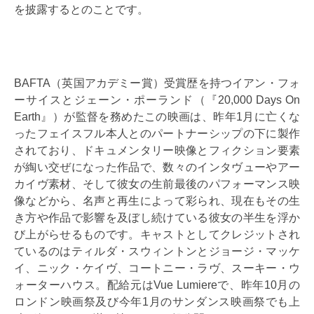
を披露するとのことです。
BAFTA（英国アカデミー賞）受賞歴を持つイアン・フォ
ーサイスとジェーン・ポーランド（『20,000 Days On
Earth』）が監督を務めたこの映画は、昨年1月に亡くな
ったフェイスフル本人とのパートナーシップの下に製作
されており、ドキュメンタリー映像とフィクション要素
が綯い交ぜになった作品で、数々のインタヴューやアー
カイヴ素材、そして彼女の生前最後のパフォーマンス映
像などから、名声と再生によって彩られ、現在もその生
き方や作品で影響を及ぼし続けている彼女の半生を浮か
び上がらせるものです。キャストとしてクレジットされ
ているのはティルダ・スウィントンとジョージ・マッケ
イ、ニック・ケイヴ、コートニー・ラヴ、スーキー・ウ
ォーターハウス。配給元はVue Lumiereで、昨年10月の
ロンドン映画祭及び今年1月のサンダンス映画祭でも上