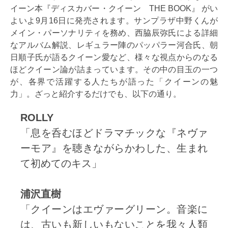
イーン本『ディスカバー・クイーン THE BOOK』 がい
よいよ9月16日に発売されます。サンプラザ中野くんが
メイン・パーソナリティを務め、西脇辰弥氏による詳細
なアルバム解説、レギュラー陣のパッパラー河合氏、朝
日順子氏が語るクイーン愛など、様々な視点からのなる
ほどクイーン論が詰まっています。その中の目玉の一つ
が、各界で活躍する人たちが語った「クイーンの魅
力」。ざっと紹介するだけでも、以下の通り。
ROLLY
「息を呑むほどドラマチックな『ネヴァ
ーモア』を聴きながらかわした、生まれ
て初めてのキス」
浦沢直樹
「クイーンはエヴァーグリーン。音楽に
は、古いも新しいもないことを我々人類