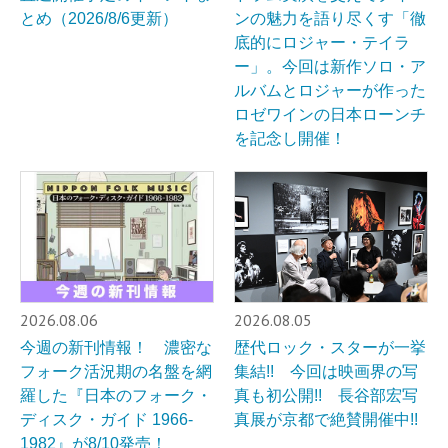
とめ（2026/8/6更新）
ンの魅力を語り尽くす「徹
底的にロジャー・テイラ
ー」。今回は新作ソロ・ア
ルバムとロジャーが作った
ロゼワインの日本ローンチ
を記念し開催！
2026.08.06
2026.08.05
今週の新刊情報！ 濃密な
歴代ロック・スターが一挙
フォーク活況期の名盤を網
集結!! 今回は映画界の写
羅した『日本のフォーク・
真も初公開!! 長谷部宏写
ディスク・ガイド 1966-
真展が京都で絶賛開催中!!
1982』が8/10発売！