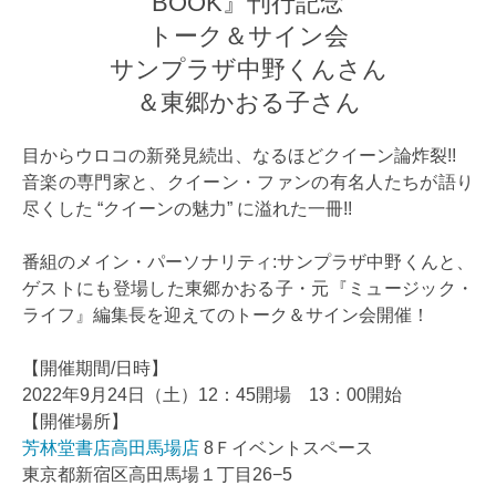
BOOK』刊行記念
トーク＆サイン会
サンプラザ中野くんさん
＆東郷かおる子さん
目からウロコの新発見続出、なるほどクイーン論炸裂!!
音楽の専門家と、クイーン・ファンの有名人たちが語り
尽くした “クイーンの魅力” に溢れた一冊!!
番組のメイン・パーソナリティ:サンプラザ中野くんと、
ゲストにも登場した東郷かおる子・元『ミュージック・
ライフ』編集長を迎えてのトーク＆サイン会開催！
【開催期間/日時】
2022年9月24日（土）12：45開場 13：00開始
【開催場所】
芳林堂書店高田馬場店
8Ｆイベントスペース
東京都新宿区高田馬場１丁目26−5