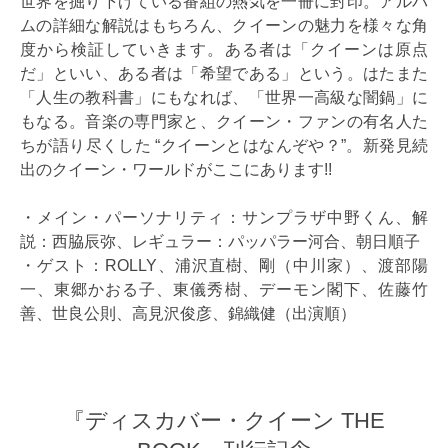
世界を掘り下げている番組の熱気を一冊に封印。アルバ
ムの詳細な解説はもちろん、クイーンの魅力を様々な角
度から検証していきます。ある者は「クイーンは原点
だ」といい、ある者は「希望である」という。はたまた
「人生の教科書」にもなれば、「世界一高級な闇鍋」に
もなる。音楽の専門家と、クイーン・ファンの有名人た
ちが語り尽くした “クイーンとはなんぞや？”。新発見続
出のクイーン・ワールドがここにあります!!
・メイン・パーソナリティ：サンプラザ中野くん、解
説：西脇辰弥、レギュラー：パッパラー河合、朝日順子
・ゲスト：ROLLY、浦沢直樹、剛（中川家）、渡部陽
一、東郷かおる子、東儀秀樹、デーモン閣下、佐藤竹
善、世良公則、高見沢俊彦、錦織健（出演順）
『ディスカバー・クイーン THE