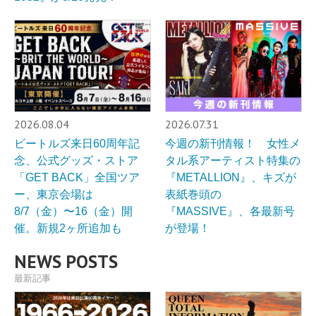
2026.08.04
2026.07.31
ビートルズ来日60周年記
今週の新刊情報！ 女性メ
念、公式グッズ・ストア
タル系アーティスト特集の
「GET BACK」全国ツア
『METALLION』、キズが
ー、東京会場は
表紙巻頭の
8/7（金）〜16（金）開
『MASSIVE』、各最新号
催。新規2ヶ所追加も
が登場！
NEWS POSTS
最新記事