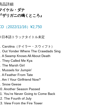
商品詳細
マイケル・ダナ
『ザリガニの鳴くところ』
CD（2022/11/16）¥2,750
※日本語トラックタイトル未定
1. Carolina（テイラー・スウィフト）
2. Out Yonder Where The Crawdads Sing
3. A Swamp Knows All About Death
4. They Called Me Kya
5. The Marsh Girl
6. Mussels for Jumpin'
7. A Feather From Tate
8. Am I Your Girlfriend Now?
9. Snow Geese
10. Another Season Passed
11. You’re Never Going to Come Back
12. The Fourth of July
13. View From the Fire Tower