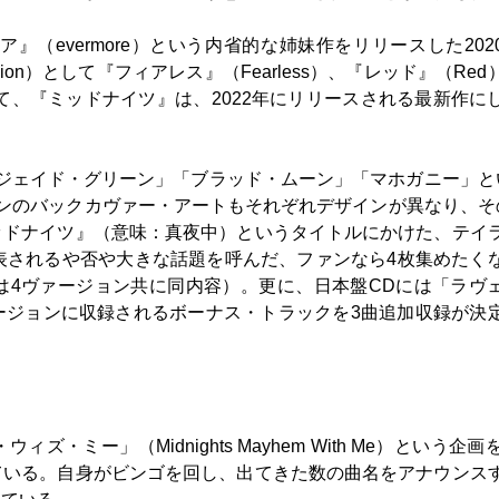
モア』（evermore）という内省的な姉妹作をリリースした202
rsion）として『フィアレス』（Fearless）、『レッド』（Re
て、『ミッドナイツ』は、2022年にリリースされる最新作に
ジェイド・グリーン」「ブラッド・ムーン」「マホガニー」と
ンのバックカヴァー・アートもそれぞれデザインが異なり、そ
ッドナイツ』（意味：真夜中）というタイトルにかけた、テイ
表されるや否や大きな話題を呼んだ、ファンなら4枚集めたく
は4ヴァージョン共に同内容）。更に、日本盤CDには「ラヴ
ージョンに収録されるボーナス・トラックを3曲追加収録が決
ミー」（Midnights Mayhem With Me）という企画を
ている。自身がビンゴを回し、出てきた数の曲名をアナウンス