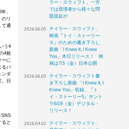
ラー・スウィフト。一方
では登壇者から様々な問
0年、
題提起が
d）のリ
して通
2026.06.05
テイラー・スウィフト、
映画『トイ・ストーリー
５』のための書き下ろし
いう4
新曲「I Knew It, I Knew
の4枚
You」本日リリース！ 映
ラーに
画は7/3（金）日本公開
なるパ
ェンダ
2026.06.03
テイラー・スウィフト書
定。日
き下ろし新曲 「I Knew It, I
Knew You」収録、『ト
イ・ストーリー5』サント
ラ6/19（金）デジタル・
リリース！
SNS
すると
2026.04.02
テイラー・スウィフト、