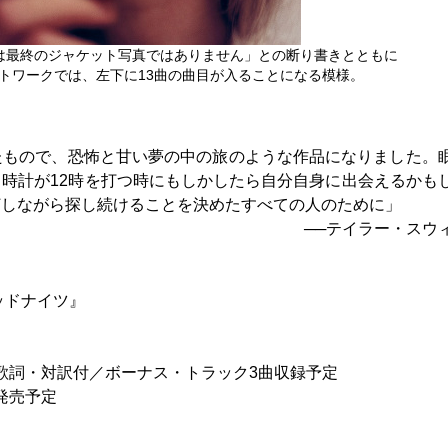
は最終のジャケット写真ではありません」との断り書きとともに
トワークでは、左下に13曲の曲目が入ることになる模様。
たもので、恐怖と甘い夢の中の旅のような作品になりました。
時計が12時を打つ時にもしかしたら自分自身に出会えるかも
灯しながら探し続けることを決めたすべての人のために」
──テイラー・スウ
ッドナイツ』
定／歌詞・対訳付／ボーナス・トラック3曲収録予定
）発売予定