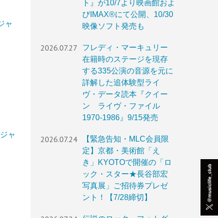
ト』が10/7より映画館およ
びIMAX®︎にて公開、10/30
ガジャ
映像ソフト発売も
2026.07.27
フレディ・マーキュリー
在籍時のステージを現存
する335公演の音源を元に
詳解した追体験型ライ
ヴ・データ読本『クイー
ン ライヴ・ファイル
1970-1986』9/15発売
ガジャ
2026.07.24
【緊急告知・MLC会員限
定】京都・美術館「え
き」KYOTOで開催の「ロ
ック・スター★長谷部宏
写真展」ご招待券プレゼ
ント！【7/28締切】