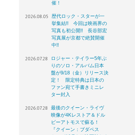
催！
2026.08.05
歴代ロック・スターが一
挙集結!! 今回は映画界の
写真も初公開!! 長谷部宏
写真展が京都で絶賛開催
中!!
2026.07.28
ロジャー・テイラー5年ぶ
りのソロ・アルバム日本
盤が9/18（金）リリース決
定！ 限定特典は日本の
ファン宛て手書きミニレ
ター封入
2026.07.28
最後のクイーン・ライヴ
映像が4Kレストア＆ドル
ビーアトモスで蘇る！
『クイーン：ブダペス