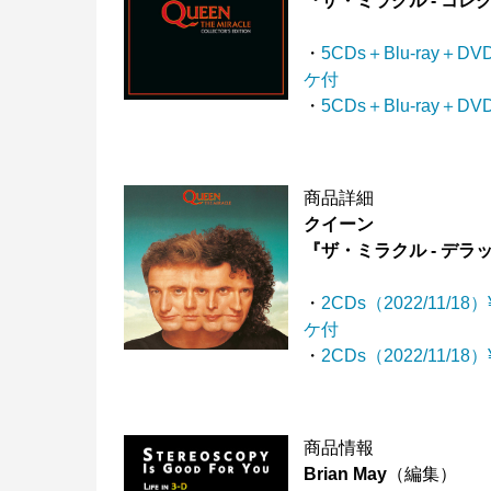
『ザ・ミラクル - コ
・
5CDs＋Blu-ray＋
ケ付
・
5CDs＋Blu-ray＋
商品詳細
クイーン
『ザ・ミラクル - デ
・
2CDs（2022/11/
ケ付
・
2CDs（2022/11/1
商品情報
Brian May
（編集）