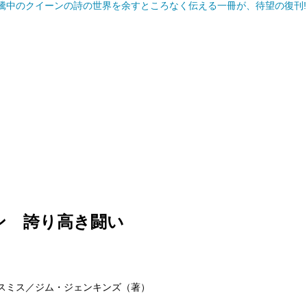
騰中のクイーンの詩の世界を余すところなく伝える一冊が、待望の復刊!
ン 誇り高き闘い
スミス／ジム・ジェンキンズ（著）
）