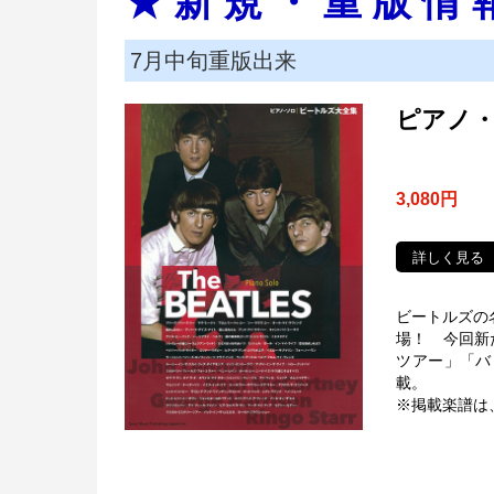
★ 新 規 ・ 重 版 情 
7月中旬重版出来
ピアノ
3,080円
詳しく見る
ビートルズの
場！ 今回新
ツアー」「バ
載。
※掲載楽譜は