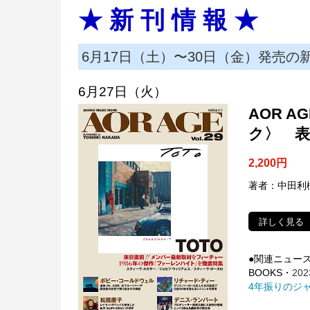
★ 新 刊 情 報 ★
6月17日（土）〜30日（金）発売の
6月27日（火）
AOR A
ク〉 表
2,200円
著者：中田利
詳しく見る
●関連ニュー
BOOKS・
202
4年振りのジャ