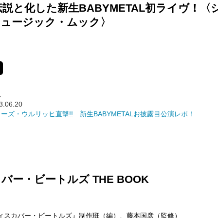
伝説と化した新生BABYMETAL初ライヴ！〈
ミュージック・ムック〉
ス
3.06.20
CAラーズ・ウルリッヒ直撃!! 新生BABYMETALお披露目公演レポ！
バー・ビートルズ THE BOOK
『ディスカバー・ビートルズ』制作班（編）、藤本国彦（監修）