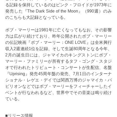
る記録を保持しているのはピンク・フロイドが1973年に
発売した『The Dark Side of the Moon』（990週）のみ
のこちらも大記録となっている。
ボブ・マーリーは1981年に亡くなってもなお、その影響
力は広がり続けており、昨年公開されたボブ・マーリー
の伝記映画『ボブ・マーリー：ONE LOVE』は全米興行
収入2週連続1位を記録、そして生誕80周年となる今年、
2月の誕生日には、ジャマイカのキングストンにボブ・
マーリー・ファミリーが所有するタフ・ゴング・スタジ
オで行われたトリビュート・コンサートが生配信、名盤
『Uprising』発売45周年盤の発売、7月1日のインターナ
ショナル・レゲエ・デイでは関西万博のジャマイカ・パ
ビリオンなどではボブ・マーリーをフィーチャーしたイ
ベントが行なわれるなど、世界中でその音楽は鳴り続け
ている。
■リリース情報