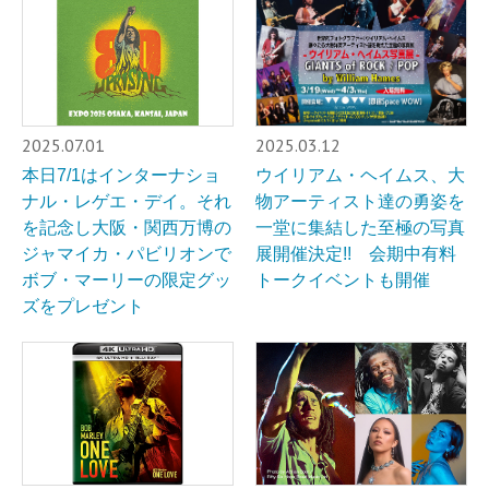
2025.07.01
2025.03.12
本日7/1はインターナショ
ウイリアム・ヘイムス、大
ナル・レゲエ・デイ。それ
物アーティスト達の勇姿を
を記念し大阪・関西万博の
一堂に集結した至極の写真
ジャマイカ・パビリオンで
展開催決定!! 会期中有料
ボブ・マーリーの限定グッ
トークイベントも開催
ズをプレゼント