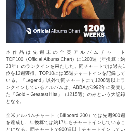
本作品は先週末の全英アルバムチャート
TOP100（Official Albums Chart）に1200週（年換算：約
23年）のランクインを果たした。同チャートでは過去1
位を12週獲得、TOP10には35週チャートインを記録して
いる。『Legend』以外で同チャートにて1200週以上ラ
ンクインしているアルバムは、ABBAが1992年に発売し
た『Gold – Greatest Hits』（1215週）のみという大記録
となる。
全米アルバムチャート（Billboard 200）では先週900週
を達成し、年換算では約17年もチャートインしているこ
とになる。同チャートで900週以上チャートインしてい