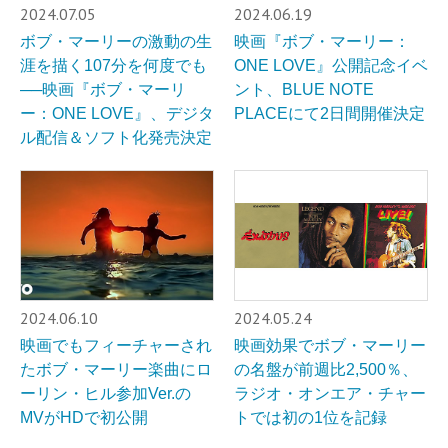
2024.07.05
2024.06.19
ボブ・マーリーの激動の生
映画『ボブ・マーリー：
涯を描く107分を何度でも
ONE LOVE』公開記念イベ
──映画『ボブ・マーリ
ント、BLUE NOTE
ー：ONE LOVE』、デジタ
PLACEにて2日間開催決定
ル配信＆ソフト化発売決定
2024.06.10
2024.05.24
映画でもフィーチャーされ
映画効果でボブ・マーリー
たボブ・マーリー楽曲にロ
の名盤が前週比2,500％、
ーリン・ヒル参加Ver.の
ラジオ・オンエア・チャー
MVがHDで初公開
トでは初の1位を記録