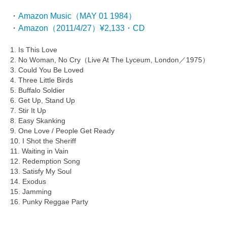
・
Amazon Music（MAY 01 1984）
・
Amazon（2011/4/27）¥2,133・CD
1. Is This Love
2. No Woman, No Cry（Live At The Lyceum, London／1975）
3. Could You Be Loved
4. Three Little Birds
5. Buffalo Soldier
6. Get Up, Stand Up
7. Stir It Up
8. Easy Skanking
9. One Love / People Get Ready
10. I Shot the Sheriff
11. Waiting in Vain
12. Redemption Song
13. Satisfy My Soul
14. Exodus
15. Jamming
16. Punky Reggae Party