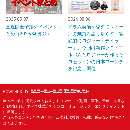
2023.03.07
2026.08.06
直近開催予定のイベントま
ドラム実演を交えてクイー
とめ（2026/8/6更新）
ンの魅力を語り尽くす「徹
底的にロジャー・テイラ
ー」。今回は新作ソロ・ア
ルバムとロジャーが作った
ロゼワインの日本ローンチ
を記念し開催！
POWERED BY
当ページ内に掲載されておりますコンテンツ(動画、画像、音声、文章な
ど)の権利は、すべて株式会社シンコーミュージック・エンタテイメント
に帰属します。
これらのコンテンツを許可無く二次利用(複製、転載、販売など)すること
はできません。