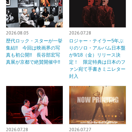
2026.08.05
2026.07.28
歴代ロック・スターが一挙
ロジャー・テイラー5年ぶ
集結!! 今回は映画界の写
りのソロ・アルバム日本盤
真も初公開!! 長谷部宏写
が9/18（金）リリース決
真展が京都で絶賛開催中!!
定！ 限定特典は日本のフ
ァン宛て手書きミニレター
封入
2026.07.28
2026.07.27