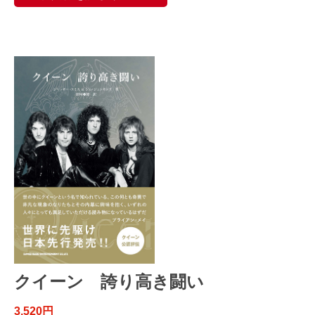
クイーン 誇り高き闘い
3,520円