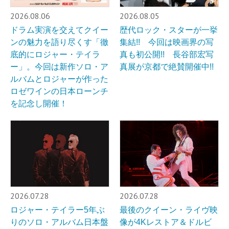
2026.08.06
2026.08.05
ドラム実演を交えてクイー
歴代ロック・スターが一挙
ンの魅力を語り尽くす「徹
集結!! 今回は映画界の写
底的にロジャー・テイラ
真も初公開!! 長谷部宏写
ー」。今回は新作ソロ・ア
真展が京都で絶賛開催中!!
ルバムとロジャーが作った
ロゼワインの日本ローンチ
を記念し開催！
2026.07.28
2026.07.28
ロジャー・テイラー5年ぶ
最後のクイーン・ライヴ映
りのソロ・アルバム日本盤
像が4Kレストア＆ドルビ