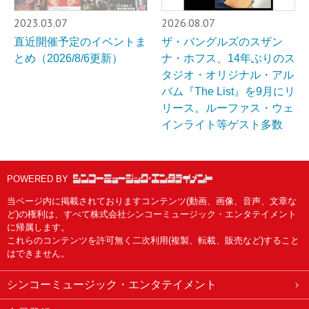
2023.03.07
2026.08.07
直近開催予定のイベントま
ザ・バングルズのスザン
とめ（2026/8/6更新）
ナ・ホフス、14年ぶりのス
タジオ・オリジナル・アル
バム『The List』を9月にリ
リース。ルーファス・ウェ
インライト等ゲスト多数
POWERED BY
当ページ内に掲載されておりますコンテンツ(動画、画像、音声、文章な
ど)の権利は、すべて株式会社シンコーミュージック・エンタテイメント
に帰属します。
これらのコンテンツを許可無く二次利用(複製、転載、販売など)すること
はできません。
シンコーミュージック・エンタテイメント