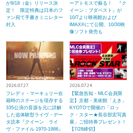
が9/18（金）リリース決
ーアトモスで蘇る！ 『ク
定！ 限定特典は日本のフ
イーン：ブダペスト』が
ァン宛て手書きミニレター
10/7より映画館および
封入
IMAX®︎にて公開、10/30映
像ソフト発売も
2026.07.27
2026.07.24
フレディ・マーキュリー在
【緊急告知・MLC会員限
籍時のステージを現存する
定】京都・美術館「えき」
335公演の音源を元に詳解
KYOTOで開催の「ロッ
した追体験型ライヴ・デー
ク・スター★長谷部宏写真
タ読本『クイーン ライ
展」ご招待券プレゼント！
ヴ・ファイル 1970-1986』
【7/28締切】