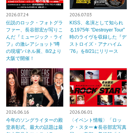
2026.07.24
2026.07.03
伝説のロック・フォトグラ
KISS、名演として知られ
ファー、長谷部宏が写りこ
る1975年 “Destroyer Tour”
んだ『ミュージック・ライ
時のライヴを収録した『デ
フ』の激レアショット“噂
ストロイズ・アナハイム
の現場”パネル展、8/2より
'76』を8/21にリリース
大阪で開催！
2026.06.16
2026.06.01
今年のソングライターの殿
〈イベント情報〉「ロッ
堂表彰式、最大の話題は最
ク・スター★長谷部宏写真