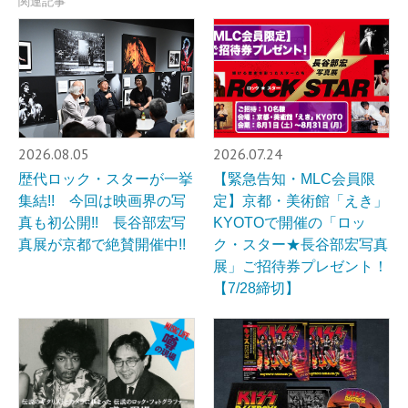
関連記事
2026.08.05
2026.07.24
歴代ロック・スターが一挙
【緊急告知・MLC会員限
集結!! 今回は映画界の写
定】京都・美術館「えき」
真も初公開!! 長谷部宏写
KYOTOで開催の「ロッ
真展が京都で絶賛開催中!!
ク・スター★長谷部宏写真
展」ご招待券プレゼント！
【7/28締切】