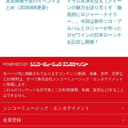
直近開催予定のイベントま
ドラム実演を交えてクイー
とめ（2026/8/6更新）
ンの魅力を語り尽くす「徹
底的にロジャー・テイラ
ー」。今回は新作ソロ・ア
ルバムとロジャーが作った
ロゼワインの日本ローンチ
を記念し開催！
POWERED BY
当ページ内に掲載されておりますコンテンツ(動画、画像、音声、文章な
ど)の権利は、すべて株式会社シンコーミュージック・エンタテイメント
に帰属します。
これらのコンテンツを許可無く二次利用(複製、転載、販売など)すること
はできません。
シンコーミュージック・エンタテイメント
会員登録