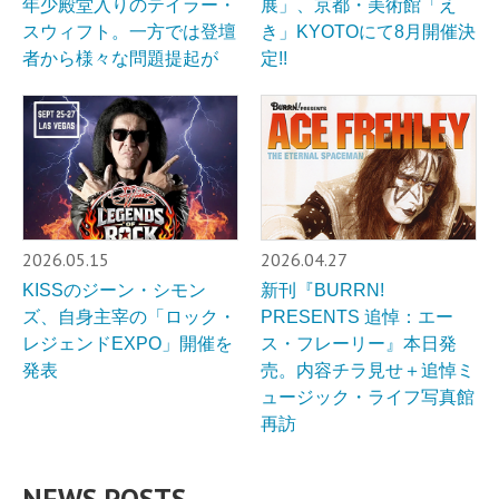
年少殿堂入りのテイラー・
展」、京都・美術館「え
スウィフト。一方では登壇
き」KYOTOにて8月開催決
者から様々な問題提起が
定!!
2026.05.15
2026.04.27
KISSのジーン・シモン
新刊『BURRN!
ズ、自身主宰の「ロック・
PRESENTS 追悼：エー
レジェンドEXPO」開催を
ス・フレーリー』本日発
発表
売。内容チラ見せ＋追悼ミ
ュージック・ライフ写真館
再訪
NEWS POSTS