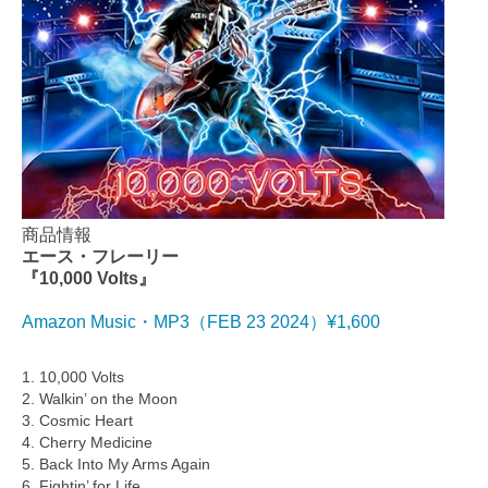
商品情報
エース・フレーリー
『10,000 Volts』
Amazon Music・MP3（FEB 23 2024）¥1,600
1. 10,000 Volts
2. Walkin’ on the Moon
3. Cosmic Heart
4. Cherry Medicine
5. Back Into My Arms Again
6. Fightin’ for Life