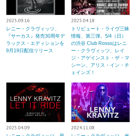
2025.09.16
2025.04.18
レニー・クラヴィッツ、
トリビュート・ライヴ三昧
『サーカス』発売30周年デ
情報、第三弾。5/4（日）
ラックス・エディションを
の渋谷 Club Rossoはレニ
9月19日配信リリース
ー・クラヴィッツ、レイ
ジ・アゲインスト・ザ・マ
シーン、アリス・イン・チ
ェインズ！
2025.04.09
2024.11.08
レニー・クラヴィッツ、最
レニー・クラヴィッツ、米