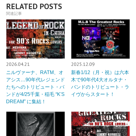
RELATED POSTS
関連記事
2026.04.21
2025.12.09
ニルヴァーナ、RATM、オ
新春1/12（月・祝）は六本
アシス…90年代レジェンド
木で90年代4大オルタナ・
たちへのトリビュート・バ
バンドのトリビュート・ラ
ンドが4/25千葉・稲毛 “K'S
イヴからスタート！
DREAM” に集結！