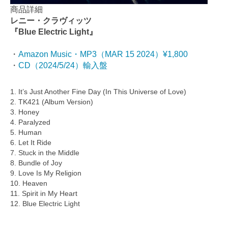
商品詳細
レニー・クラヴィッツ
『Blue Electric Light』
・
Amazon Music・MP3（MAR 15 2024）¥1,800
・
CD（2024/5/24）輸入盤
1. It’s Just Another Fine Day (In This Universe of Love)
2. TK421 (Album Version)
3. Honey
4. Paralyzed
5. Human
6. Let It Ride
7. Stuck in the Middle
8. Bundle of Joy
9. Love Is My Religion
10. Heaven
11. Spirit in My Heart
12. Blue Electric Light