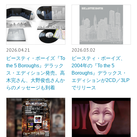
2026.04.21
2026.03.02
ビースティ・ボーイズ『To
ビースティ・ボーイズ、
the 5 Boroughs』デラック
2004年の『To the 5
ス・エディション発売。高
Boroughs』デラックス・
木完さん、大野俊也さんか
エディションが2CD／3LP
らのメッセージも到着
でリリース