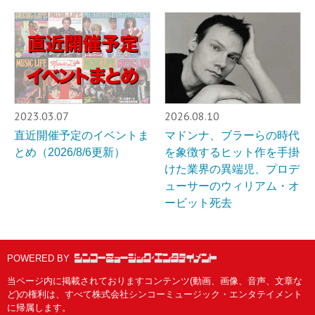
2023.03.07
2026.08.10
直近開催予定のイベントま
マドンナ、ブラーらの時代
とめ（2026/8/6更新）
を象徴するヒット作を手掛
けた業界の異端児、プロデ
ューサーのウィリアム・オ
ービット死去
POWERED BY
当ページ内に掲載されておりますコンテンツ(動画、画像、音声、文章な
ど)の権利は、すべて株式会社シンコーミュージック・エンタテイメント
に帰属します。