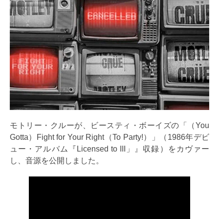
モトリー・クルーが、ビースティ・ボーイズの「（You
Gotta）Fight for Your Right（To Party!）」（1986年デビ
ュー・アルバム『Licensed to III」』収録）をカヴァー
し、音源を公開しました。