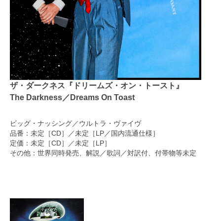
ザ・ダークネス『ドリームズ・オン・トースト』
The Darkness／Dreams On Toast
ビッグ・ナッシング／ウルトラ・ヴァイヴ
品番：未定［CD］／未定［LP／国内流通仕様］
定価：未定［CD］／未定［LP］
その他：世界同時発売、解説／歌詞／対訳付、付帯物等未定