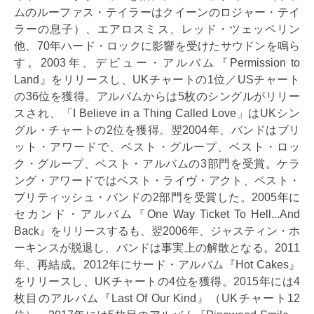
ムのルーファス・テイラーはクイーンのロジャー・テイ
ラーの息子）、エアロスミス、レッド・ツェッペリン
他、70年ハード・ロックに影響を受けたサウドンを鳴ら
す。2003年、デビュー・アルバム『Permission to
Land』をリリースし、UKチャートの1位／USチャート
の36位を獲得。アルバムからは5枚のシングルがリリー
スされ、「I Believe in a Thing Called Love」はUKシン
グル・チャートの2位を獲得。翌2004年、バンドはブリ
ット・アワードで、ベスト・グループ、ベスト・ロッ
ク・グループ、ベスト・アルバムの3部門を受賞。ケラ
ング・アワードではベスト・ライヴ・アクト、ベスト・
ブリティッシュ・バンドの2部門を受賞した。2005年に
セカンド・アルバム『One Way Ticket To Hell...And
Back』をリリースするも、翌2006年、ジャスティン・ホ
ーキンスが脱退し、バンドは事実上の解散となる。2011
年、再結成。2012年にサード・アルバム『Hot Cakes』
をリリースし、UKチャートの4位を獲得。2015年には4
枚目のアルバム『Last Of Our Kind』（UKチャート12