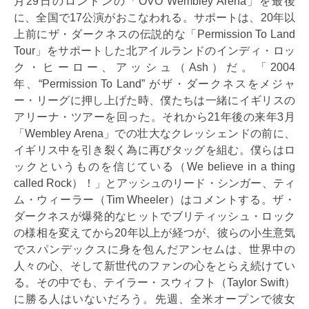
月29日のロンドンの「OVO Wembley Arena」を最後
に、全国で17公演がおこなわれる。サポートは、20年以
上前にザ・ダークネスの伝説的な「Permission To Land
Tour」をサポートした北アイルランドのインディ・ロッ
ク・ヒーロー、アッシュ（Ash）だ。「2004
年、“Permission To Land” がザ・ダークネスをメジャ
ー・リーグに押し上げた時、僕たちは一緒にイギリスの
アリーナ・ツアーを回った。それから21年後の来年3月
「Wembley Arena」での壮大なクレッシェンドの前に、
イギリス中を引き裂く為に再びタッグを組む。僕らはロ
ックというものを信じている（We believe in a thing
called Rock）！」とアッシュのリード・シンガー、ティ
ム・ウィーラー（Tim Wheeler）はコメントする。ザ・
ダークネスが爆発的なヒットでブリティッシュ・ロック
の様相を変えてから20年以上が経つが、彼らの小生意気
でスパンデックスに身を包んだアンセムは、世界中の
人々の心、そして新世代のファンの心をとらえ続けてい
る。その中でも、テイラー・スウィフト（Taylor Swift）
に勝る人はいないだろう。先週、全米オープンで彼女