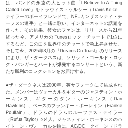
は、バンドの永遠の大ヒット曲「I Believe In A Thing
Called Love」をトラヴィス・ケルシー（Travis Kelce：
テイラーのボーイフレンドで、NFLカンザスシティ・チ
ーフスの選手）と一緒に歌い、インターネットの話題を
作った。その結果、彼女のファンは、リリースから21年
経った今、アメリカのiTunesロック・チャートで1位に
するなど、この曲を世界中のチャートで急上昇させた。
そして今、2025年3月の『Dreams On Toast』のリリース
により、ザ・ダークネスは、ソリッド・ゴールド・ロッ
ク・バンガーとハートが爆発するコンサートという、新
たな勝利のコレクションをお届けする。
●ザ・ダークネスは2000年、英サフォークにて結成され
た。メンバーはヴォーカル＆ギターのジャスティン・ホ
ーキンス、ギターのダン・ホーキンス（Dan
Hawkins）、ベースのフランキー・ポーレイン（Frankie
Poullain）、ドラムのドラムのルーファス・テイラー
（Rufus Taylor）の4人。ジャスティン・ホーキンスのハ
イトーン・ヴォーカルを軸に、AC/DC、クイーン（ドラ