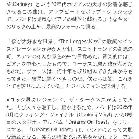
McCartney）という70年代ポップスの天才の影響を感じ
させるこの曲は、アップビートなポップ・クラシック
で、バンドは陽気なピアノの鍵盤と戯れるようなギター
のリックの上を、最高のフォームで踊る。
「僕が大好きな風景。“The Longest Kiss” の歌詞のイン
スピレーションが浮かんだ朝、スコットランドの高原の
町、ネアンのそんな景色の中で目覚めた。音楽的には、
ピアノを中心としたもので、コーラスは弟と僕が考えた
ものだ。ヴァースは、何十年も取り組んできた曲からも
ってきた。結果は驚くべきものだ。僕たちは皆、これを
とても誇りに思っている」とジャスティンは説明する。
●ロック界のレジェンド、ザ・ダークネスが戻ってき
た。再び人々を魅了し、驚かせるため、バンドは2025年
3月にクッキング・ヴァイナル（Cooking Vinyl）から8枚
目のスタジオ・アルバム『Dreams On Toast』をリリー
スする。『Dreams On Toast』は、バンドにとって大胆
な新章となる。彼らの特徴である華やかなロック・アン