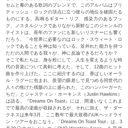
セムと毒のある歌詞のブレンドで、このアルバムはブリ
ティッシュ・ロックの頂点に立つ彼らの地位を確固たる
ものにする。高鳴るギター・リフ、感染力のあるフッ
ク、ノスタルジックでありながら新鮮なこのジャンルの
テイストは、長年のファンにも新しいリスナーにも響く
だろう。「今世界に必要なのはロック・スウィート・ロ
ックであることを神は知っている。並外れた能力を持つ
ただの人間である我々が、神に反論できるだろうか？
そこで私たちは、身を粉にして、人生を変えるような時
代の音楽について真剣に考えた。そして、12曲のヒット
曲を作り上げた。ここに紹介するのは、香ばしいオーラ
ル・ラグーに包まれ、羨望の眼差しで見つめる同世代の
人々の焦げた残骸の上に盛られた、このハンバーガーた
ちだ」とジャスティン・ホーキンス（Justin Hawkins）
は語る。『Dreams On Toast』には、間違いなくこれま
でで最高の楽曲が収録されるが、それに加え、ザ・ダー
クネスは来年3月、ここ数年で最大規模のUKヘッドライ
ン・ツアーをおこなう。「Dreams On Toast Tour」は、3