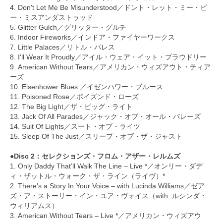
4. Don't Let Me Be Misunderstood／ドント・レット・ミー・ビ
ー・ミスアンダストゥッド
5. Glitter Gulch／グリッター・グルチ
6. Indoor Fireworks／インドア・ファイヤーワークス
7. Little Palaces／リトル・パレス
8. I'll Wear It Proudly／アイル・ウェア・イット・プラウドリー
9. American Without Tears／アメリカン・ウィズアウト・ティア
ーズ
10. Eisenhower Blues ／イゼンハワー・ブルース
11. Poisoned Rose／ポイズンド・ローズ
12. The Big Light／ザ・ビッグ・ライト
13. Jack Of All Parades／ジャック・オブ・オール・パレーズ
14. Suit Of Lights／スート・オブ・ライツ
15. Sleep Of The Just／スリープ・オブ・ザ・ジャスト
●Disc 2：セレクションズ・フロム・アザー・レルムズ
1. Only Daddy That’ll Walk The Line – Live *／オンリー・ダデ
ィ・ザットル・ウォーク・ザ・ライン（ライヴ）*
2. There’s a Story In Your Voice – with Lucinda Williams／ゼア
ズ・ア・ストーリー・イン・ユア・ヴォイス（with ルシンダ・
ウィリアムス）
3. American Without Tears – Live *／アメリカン・ウィズアウ