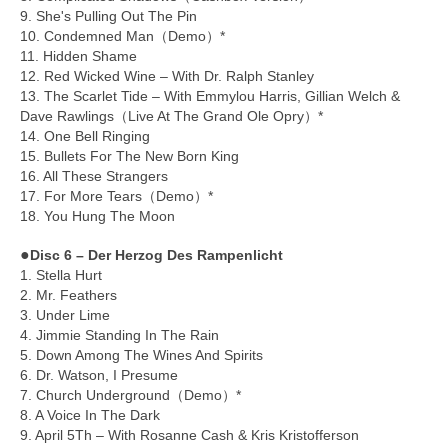
9. She's Pulling Out The Pin
10. Condemned Man（Demo）*
11. Hidden Shame
12. Red Wicked Wine – With Dr. Ralph Stanley
13. The Scarlet Tide – With Emmylou Harris, Gillian Welch &
Dave Rawlings（Live At The Grand Ole Opry）*
14. One Bell Ringing
15. Bullets For The New Born King
16. All These Strangers
17. For More Tears（Demo）*
18. You Hung The Moon
●
Disc 6 – Der Herzog Des Rampenlicht
1. Stella Hurt
2. Mr. Feathers
3. Under Lime
4. Jimmie Standing In The Rain
5. Down Among The Wines And Spirits
6. Dr. Watson, I Presume
7. Church Underground（Demo）*
8. A Voice In The Dark
9. April 5Th – With Rosanne Cash & Kris Kristofferson