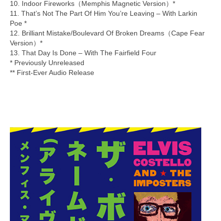
10. Indoor Fireworks（Memphis Magnetic Version）*
11. That’s Not The Part Of Him You’re Leaving – With Larkin
Poe *
12. Brilliant Mistake/Boulevard Of Broken Dreams（Cape Fear
Version）*
13. That Day Is Done – With The Fairfield Four
* Previously Unreleased
** First-Ever Audio Release