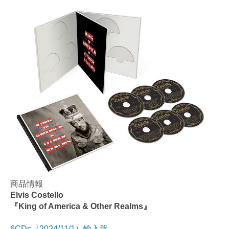
商品情報
Elvis Costello
『King of America & Other Realms』
6CDs（2024/11/1）輸入盤