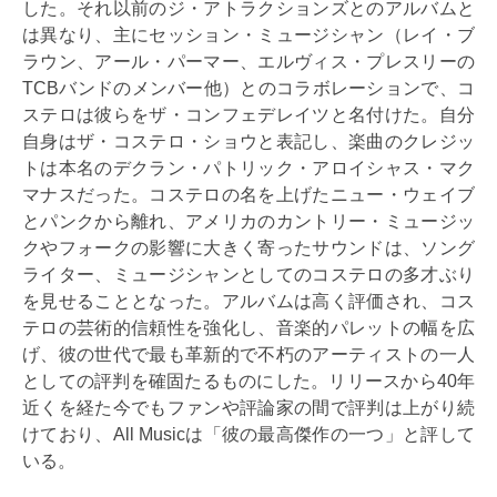
した。それ以前のジ・アトラクションズとのアルバムと
は異なり、主にセッション・ミュージシャン（レイ・ブ
ラウン、アール・パーマー、エルヴィス・プレスリーの
TCBバンドのメンバー他）とのコラボレーションで、コ
ステロは彼らをザ・コンフェデレイツと名付けた。自分
自身はザ・コステロ・ショウと表記し、楽曲のクレジッ
トは本名のデクラン・パトリック・アロイシャス・マク
マナスだった。コステロの名を上げたニュー・ウェイブ
とパンクから離れ、アメリカのカントリー・ミュージッ
クやフォークの影響に大きく寄ったサウンドは、ソング
ライター、ミュージシャンとしてのコステロの多才ぶり
を見せることとなった。アルバムは高く評価され、コス
テロの芸術的信頼性を強化し、音楽的パレットの幅を広
げ、彼の世代で最も革新的で不朽のアーティストの一人
としての評判を確固たるものにした。リリースから40年
近くを経た今でもファンや評論家の間で評判は上がり続
けており、All Musicは「彼の最高傑作の一つ」と評して
いる。