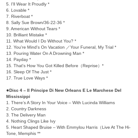
5. I'll Wear It Proudly *
6. Lovable *
7. Riverboat *
8. Sally Sue Brown/36-22-36 *
9. American Without Tears *
10. Brilliant Mistake *
11. What Would I Do Without You? *
12. You're Mind's On Vacation ／Your Funeral, My Trial *
13. Pouring Water On A Drowning Man *
14. Payday *
15. That's How You Got Killed Before（Reprise）*
16. Sleep Of The Just *
17. True Love Ways *
●
Disc 4 – Il Principe Di New Orleans E Le Marchese Del
Mississippi
1. There’s A Story In Your Voice – With Lucinda Williams
2. Country Darkness
3. The Delivery Man
4. Nothing Clings Like Ivy
5. Heart Shaped Bruise – With Emmylou Harris（Live At The Hi-
Tone, Memphis **