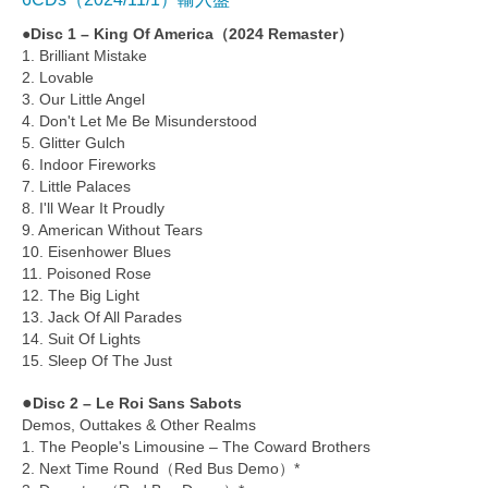
●Disc 1 – King Of America（2024 Remaster）
1. Brilliant Mistake
2. Lovable
3. Our Little Angel
4. Don't Let Me Be Misunderstood
5. Glitter Gulch
6. Indoor Fireworks
7. Little Palaces
8. I'll Wear It Proudly
9. American Without Tears
10. Eisenhower Blues
11. Poisoned Rose
12. The Big Light
13. Jack Of All Parades
14. Suit Of Lights
15. Sleep Of The Just
●
Disc 2 – Le Roi Sans Sabots
Demos, Outtakes & Other Realms
1. The People's Limousine – The Coward Brothers
2. Next Time Round（Red Bus Demo）*