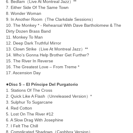
6. Bedlam（Live At Montreal Jazz）**
7. Either Side Of The Same Town
8. Wonder Woman
9. In Another Room（The Clarkdale Sessions）
10. The Monkey * - Rehearsal With Dave Bartholomew & The
Dirty Dozen Brass Band
11. Monkey To Man
12. Deep Dark Truthful Mirror
13. Clown Strike（Live At Montreal Jazz）**
14. Who’s Gonna Help Brother Get Further?
15. The River In Reverse
16. The Greatest Love – From Treme *
17. Ascension Day
●
Disc 5 – El Príncipe Del Purgatorio
1. Stations Of The Cross
2. Quick Like A Flash（Unreleased Version）*
3. Sulphur To Sugarcane
4. Red Cotton
5. Lost On The River #12
6. A Slow Drag With Josephine
7. I Felt The Chill
8. Complicated Shadows（Cashbox Version）