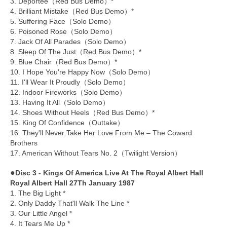
3. Deportee（Red Bus Demo）*
4. Brilliant Mistake（Red Bus Demo）*
5. Suffering Face（Solo Demo）
6. Poisoned Rose（Solo Demo）
7. Jack Of All Parades（Solo Demo）
8. Sleep Of The Just（Red Bus Demo）*
9. Blue Chair（Red Bus Demo）*
10. I Hope You're Happy Now（Solo Demo）
11. I'll Wear It Proudly（Solo Demo）
12. Indoor Fireworks（Solo Demo）
13. Having It All（Solo Demo）
14. Shoes Without Heels（Red Bus Demo）*
15. King Of Confidence（Outtake）
16. They'll Never Take Her Love From Me – The Coward
Brothers
17. American Without Tears No. 2（Twilight Version）
●
Disc 3 - Kings Of America Live At The Royal Albert Hall
Royal Albert Hall 27Th January 1987
1. The Big Light *
2. Only Daddy That'll Walk The Line *
3. Our Little Angel *
4. It Tears Me Up *