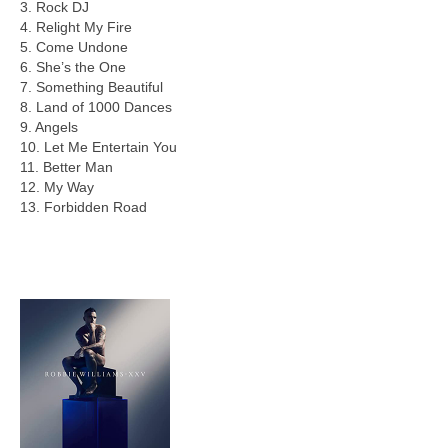
3. Rock DJ
4. Relight My Fire
5. Come Undone
6. She’s the One
7. Something Beautiful
8. Land of 1000 Dances
9. Angels
10. Let Me Entertain You
11. Better Man
12. My Way
13. Forbidden Road