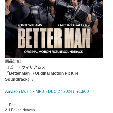
商品詳細
ロビー・ウィリアムス
『Better Man （Original Motion Picture
Soundtrack）』
Amazon Music・MP3（DEC 27 2024）¥1,800
1. Feel
2. I Found Heaven