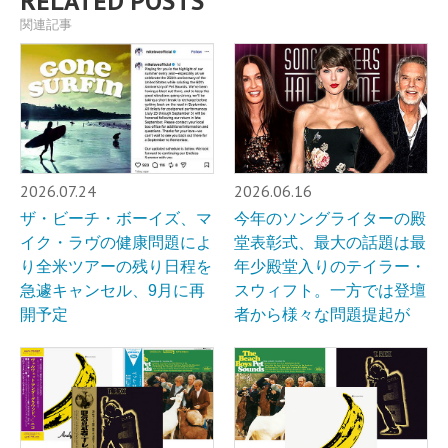
RELATED POSTS
関連記事
2026.07.24
2026.06.16
ザ・ビーチ・ボーイズ、マ
今年のソングライターの殿
イク・ラヴの健康問題によ
堂表彰式、最大の話題は最
り全米ツアーの残り日程を
年少殿堂入りのテイラー・
急遽キャンセル、9月に再
スウィフト。一方では登壇
開予定
者から様々な問題提起が