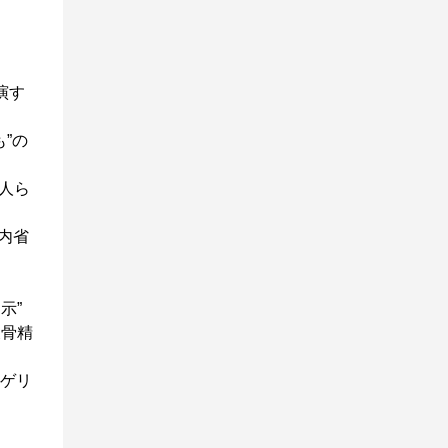
演す
も”の
黒人ら
内省
開示”
反骨精
たゲリ