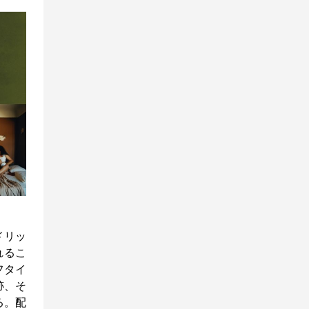
ドリッ
されるこ
フタイ
跡、そ
る。配