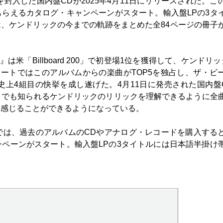
封入した国内盤CDが2025年4月11日にリリースされた。こ
らえるカタログ・キャンペーンがスタート。輸入盤LPの3タ
、ケンドリックの今までの軌跡をまとめた全84ページの冊子
』は米「Billboard 200」で初登場1位を獲得して、ケンドリッ
ートではこのアルバムからの楽曲がTOP5を独占し、ザ・ビ
上4組目の快挙を成し遂げた。4月11日に発売された国内盤
とでも知られるケンドリックのリリックを理解できるように全
り感じることができるようになっている。
では、過去のアルバムのCDやアナログ・レコードを購入する
ペーンがスタート。輸入盤LPの3タイトルには日本語半掛け