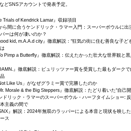
などSNSアカウントで発表予定。
 Trials of Kendrick Lamar』収録項目
から間に合うケンドリック・ラマー入門：スーパーボウルに出
ッパーは何が凄いのか？
ood kid, m.A.A.d city』徹底解説：“狂気の街に住む善良な子ど
とは
To Pimp a Butterfly』徹底解説：伝えたかった壮大な世界観と
DAMN.』徹底解説：ピュリッツァー賞を受賞した最もダークで
作品
Not Like Us」がなぜグラミー賞で完勝したのか
r. Morale & the Big Steppers』徹底解説：たどり着いた“自己
ンドリック・ラマーのスーパーボウル・ハーフタイムショー: 
資本主義の間で
GNX』解説：2024年無双のラッパーによる本音と現状を映し
リース