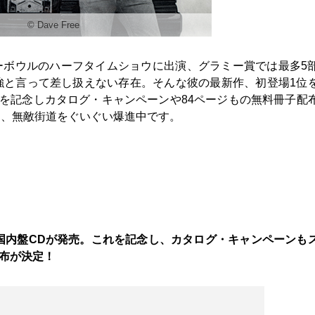
© Dave Free
ーボウルのハーフタイムショウに出演、グラミー賞では最多5
強と言って差し扱えない存在。そんな彼の最新作、初登場1位
れを記念しカタログ・キャンペーンや84ページもの無料冊子配
開、無敵街道をぐいぐい爆進中です。
国内盤CDが発売。これを記念し、カタログ・キャンペーンも
配布が決定！