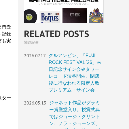
部門受
RELATED POSTS
を記録
布も実
関連記事
2026.07.17
クルアンビン、「FUJI
ROCK FESTIVAL '26」来
日記念サイン会＠タワー
レコード渋谷開催。閉店
後に行なわれる限定人数
プレミアム・サイン会
スター
2026.05.13
ジャネット作品がグラミ
ー賞殿堂入り。授賞式典
ではジョージ・クリント
ン、ノラ・ジョーンズ、