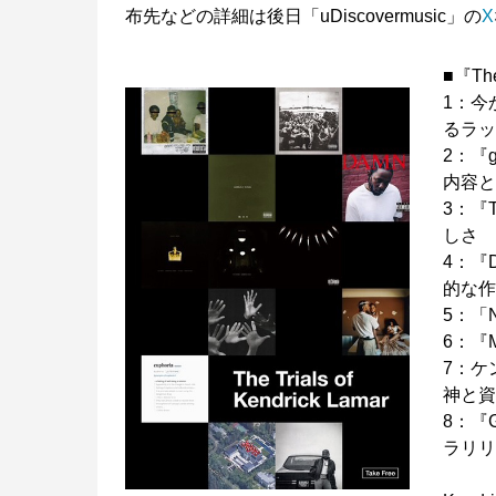
布先などの詳細は後日「uDiscovermusic」の
X
■『The
1：今
るラ
2：『g
内容
3：『
しさ
4：『
的な
5：「
6：『M
7：ケ
神と
8：『
ラリ