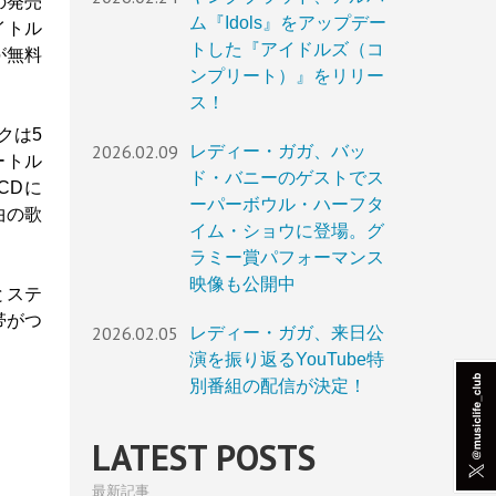
の発売
ム『Idols』をアップデー
イトル
トした『アイドルズ（コ
が無料
ンプリート）』をリリー
ス！
クは5
2026.02.09
レディー・ガガ、バッ
ートル
ド・バニーのゲストでス
CDに
ーパーボウル・ハーフタ
曲の歌
イム・ショウに登場。グ
ラミー賞パフォーマンス
映像も公開中
とステ
帯がつ
2026.02.05
レディー・ガガ、来日公
演を振り返るYouTube特
別番組の配信が決定！
LATEST POSTS
最新記事