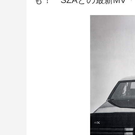
も！ SZAとの最新MV「l