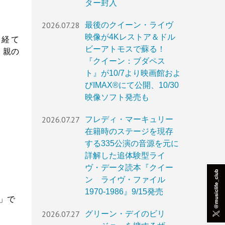
ター封入
2026.07.28
最後のクイーン・ライヴ
映像が4Kレストア＆ドル
を経て
ビーアトモスで蘇る！
、親の
『クイーン：ブダペス
ト』が10/7より映画館およ
びIMAX®︎にて公開、10/30
映像ソフト発売も
2026.07.27
フレディ・マーキュリー
在籍時のステージを現存
する335公演の音源を元に
詳解した追体験型ライ
ヴ・データ読本『クイー
ン ライヴ・ファイル
1970-1986』9/15発売
」で
2026.07.27
グリーン・デイのビリ