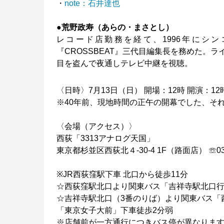
・
note：石井達也
●荒野政寿（あらの・まさとし）
レコード店勤務を経て、1996年にシン
『CROSSBEAT』三代目編集長を務めた。
目を盗んで夜通しテレビ中継を視聴。
〈日時〉7月13日（日） 開場：12時 開演：12
※40年前、現地時間の正午の開幕でした、そ
〈会場（アクセス）〉
西荻「3313アナログ天国」
東京都杉並区西荻北４-30-4 1F（路面店） ☏03-6
※JR西荻窪駅下車 北口から徒歩11分
☆西荻窪駅北口より関東バス「吉祥寺駅北口行
☆吉祥寺駅北口（3番のりば）より関東バス「
「東京女子大前」下車徒歩2分弱
※店舗前が一方通行につきバス停が異なりま