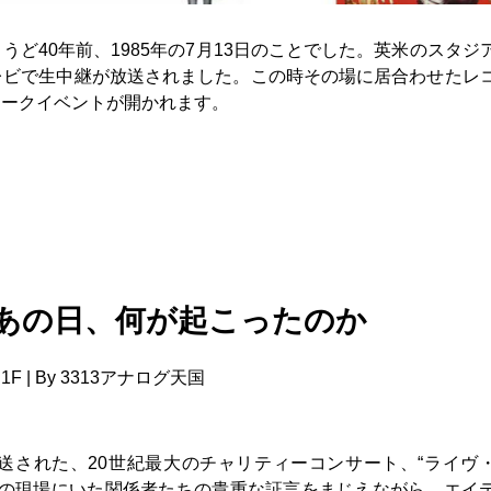
ど40年前、1985年の7月13日のことでした。英米のスタジ
レビで生中継が放送されました。この時その場に居合わせたレ
トークイベントが開かれます。
 あの日、何が起こったのか
1F | By 3313アナログ天国
生放送された、20世紀最大のチャリティーコンサート、“ライヴ
局の現場にいた関係者たちの貴重な証言をまじえながら、エイ