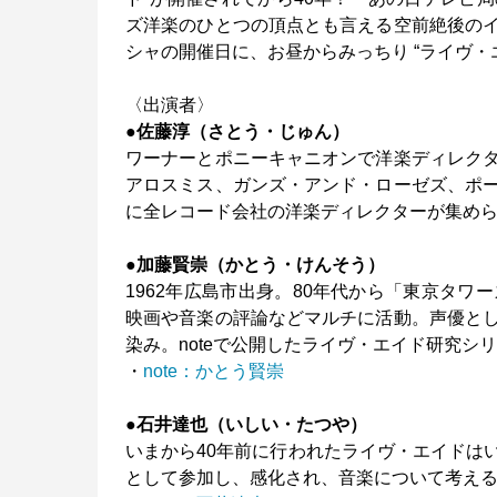
ズ洋楽のひとつの頂点とも言える空前絶後の
シャの開催日に、お昼からみっちり “ライヴ・
〈出演者〉
●佐藤淳（さとう・じゅん）
ワーナーとポニーキャニオンで洋楽ディレク
アロスミス、ガンズ・アンド・ローゼズ、ポ
に全レコード会社の洋楽ディレクターが集め
●加藤賢崇（かとう・けんそう）
1962年広島市出身。80年代から「東京タ
映画や音楽の評論などマルチに活動。声優と
染み。noteで公開したライヴ・エイド研究シ
・
note：かとう賢崇
●石井達也（いしい・たつや）
いまから40年前に行われたライヴ・エイドは
として参加し、感化され、音楽について考え