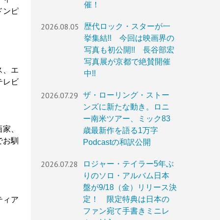
催！
ドンピ
2026.08.05
歴代ロック・スターが一
挙集結!! 今回は映画界の
写真も初公開!! 長谷部宏
写真展が京都で絶賛開催
ス、エ
中!!
テレビ
2026.07.29
ザ・ローリング・ストー
ンズに新たな動き。ロニ
ー南米ツアー、ミック83
画家、
歳最新作を語る1万字
でお馴
Podcastの和訳公開
2026.07.28
ロジャー・テイラー5年ぶ
りのソロ・アルバム日本
盤が9/18（金）リリース決
定！ 限定特典は日本の
ティア
ファン宛て手書きミニレ