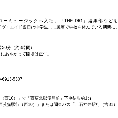
コーミュージックへ入社。『THE DIG』編集部など
ライヴ・エイド当日は中学生……風疹で学校を休んでいる期間に
時30分（約3時間）
れにあやかって開場は正午。
913-5307
（西10）」で「西荻北郵便局前」下車徒歩約1分
西荻窪駅行（西10）」または関東バス「上石神井駅行（吉81）
す。