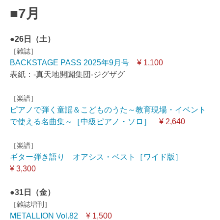
■7月
●26日（土）
［雑誌］
BACKSTAGE PASS 2025年9月号
¥ 1,100
表紙：-真天地開闢集団-ジグザグ
［楽譜］
ピアノで弾く童謡＆こどものうた～教育現場・イベント
で使える名曲集～［中級ピアノ・ソロ］
¥ 2,640
［楽譜］
ギター弾き語り オアシス・ベスト［ワイド版］
¥ 3,300
●31日（金）
［雑誌増刊］
METALLION Vol.82
¥ 1,500