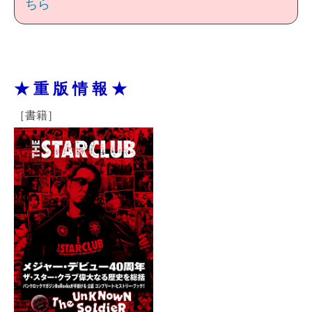
ちら
★ 重 版 情 報 ★
［書籍］