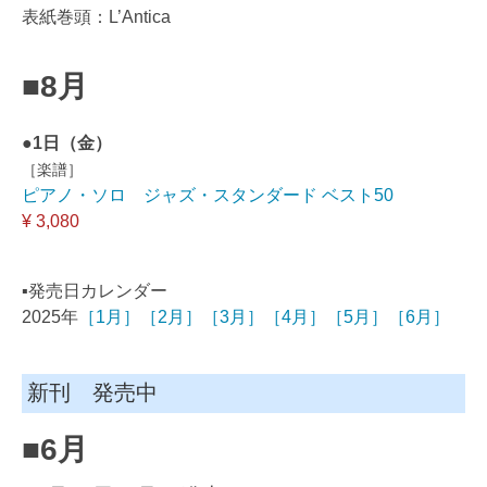
表紙巻頭：L’Antica
■8月
●1日（金）
［楽譜］
ピアノ・ソロ ジャズ・スタンダード ベスト50
¥ 3,080
▪️発売日カレンダー
2025年
［1月］
［2月］
［3月］
［4月］
［5月］
［6月］
新刊 発売中
■6月