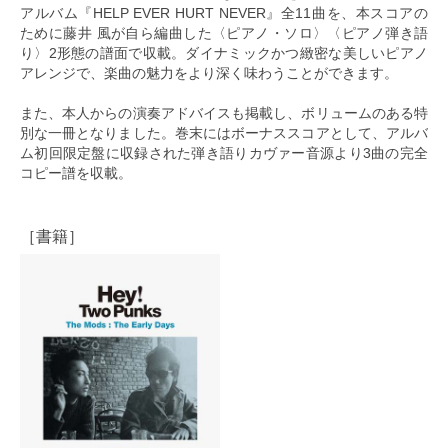
アルバム『HELP EVER HURT NEVER』全11曲を、本スコアの
ために藤井 風が自ら編曲した〈ピアノ・ソロ〉〈ピアノ弾き語
り〉2形態の譜面で収載。ダイナミックかつ緻密な美しいピアノ
アレンジで、楽曲の魅力をより深く味わうことができます。
また、本人からの演奏アドバイスも掲載し、ボリュームのある特
別な一冊となりました。巻末にはボーナススコアとして、アルバ
ム初回限定盤に収録された弾き語りカヴァー音源より3曲の完全
コピー譜を収載。
［書籍］