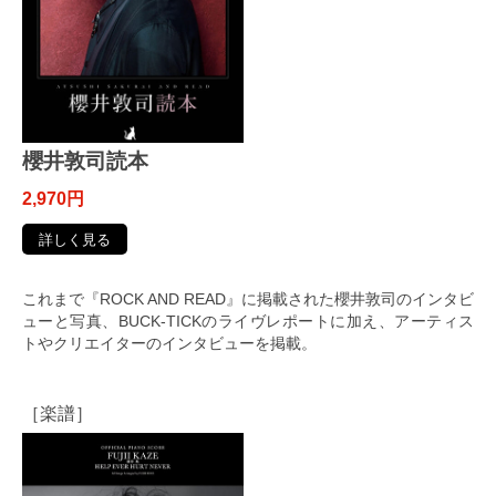
櫻井敦司読本
2,970円
詳しく見る
これまで『ROCK AND READ』に掲載された櫻井敦司のインタビ
ューと写真、BUCK-TICKのライヴレポートに加え、アーティス
トやクリエイターのインタビューを掲載。
［楽譜］