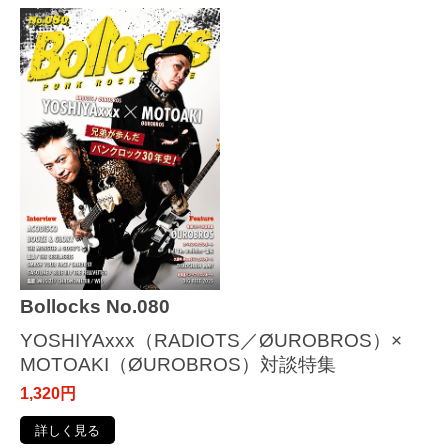
Bollocks No.080
YOSHIYAxxx（RADIOTS／ØUROBROS）×
MOTOAKI（ØUROBROS）対談特集
1,320円
詳しく見る