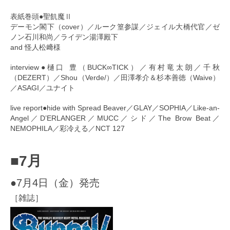
表紙巻頭●聖飢魔Ⅱ
デーモン閣下（cover）／ルーク篁参謀／ジェイル大橋代官／ゼ
ノン石川和尚／ライデン湯澤殿下
and 怪人松﨑様
interview●樋口 豊（BUCK∞TICK）／有村竜太朗／千秋
（DEZERT）／Shou（Verde/）／田澤孝介＆杉本善徳（Waive）
／ASAGI／ユナイト
live report●hide with Spread Beaver／GLAY／SOPHIA／Like-an-
Angel／D’ERLANGER／MUCC／シド／The Brow Beat／
NEMOPHILA／彩冷える／NCT 127
■7月
●7月4日（金）発売
［雑誌］