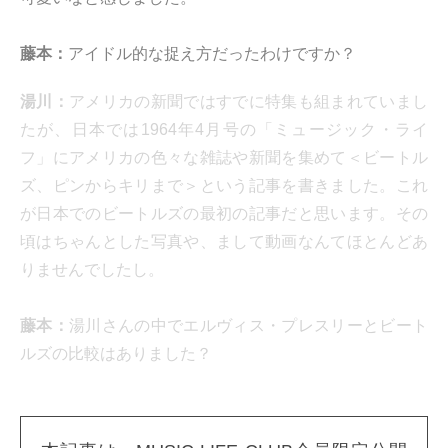
藤本：
アイドル的な捉え方だったわけですか？
湯川：
アメリカの新聞ではすでに特集も組まれていまし
たが、日本では1964年4月号の「ミュージック・ライ
フ」にアメリカの色々な雑誌や新聞を集めて＜ビートル
ズ、ピンからキリまで＞という記事を書きました。これ
が日本でのビートルズの最初の記事だと思います。その
頃はちゃんとした写真や、まして動画なんてほとんどあ
りませんでしたし。
藤本：
湯川さんの中でエルヴィス・プレスリーとビート
ルズの比較はありました？