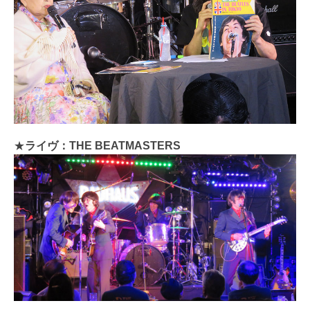
★
ライヴ：THE BEATMASTERS