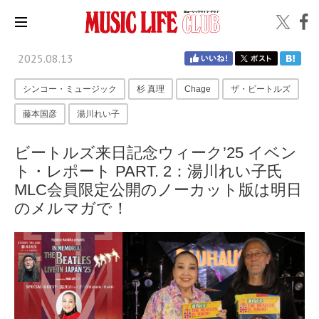
2025.08.13
シンコー・ミュージック
杉 真理
Chage
ザ・ビートルズ
藤本国彦
湯川れい子
ビートルズ来日記念ウィーク’25 イベン
ト・レポート PART. 2：湯川れい子氏
MLC会員限定公開のノーカット版は明日
のメルマガで！