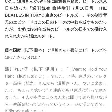
いた。湯川さんが59年前に編集長を務め、ビートルズ来
日を追った「週刊読売 臨時増刊 7月16日号 THE
BEATLES IN TOKYO 東京のビートルズ」。その制作背
景のエピソードはこの日のトークの中核を成すものだっ
たが、まずは1964年当時のビートルズの日本での受け入
れられ方から話はスタート。
藤本国彦（以下 藤本）：
湯川さんが最初にビートルズを
知ったきっかけは？
湯川れい子（以下 湯川）：
「I Want to Hold Your
Hand（抱きしめたい）」でした。当時、東芝のディレク
ター高嶋（弘之）さんから “湯川さ〜ん、ついに来まし
たよ、ちょっと聴いて” と連絡があり東芝に行って聴き
ました。４人が本当に口をまん丸に開けて頭を振りなが
ら一生懸命歌っているっていうイメージが湧いてきて、
可愛いなと感じました。