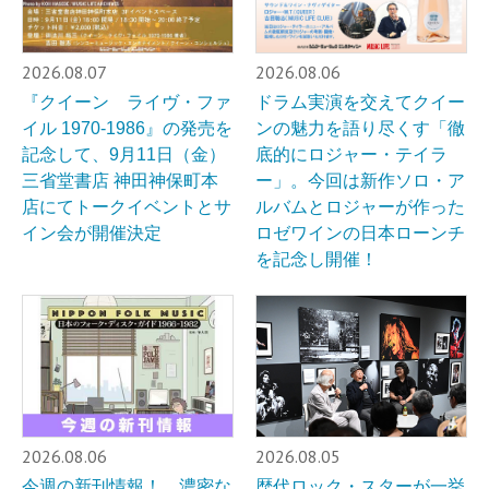
2026.08.07
2026.08.06
『クイーン ライヴ・ファ
ドラム実演を交えてクイー
イル 1970-1986』の発売を
ンの魅力を語り尽くす「徹
記念して、9月11日（金）
底的にロジャー・テイラ
三省堂書店 神田神保町本
ー」。今回は新作ソロ・ア
店にてトークイベントとサ
ルバムとロジャーが作った
イン会が開催決定
ロゼワインの日本ローンチ
を記念し開催！
2026.08.06
2026.08.05
今週の新刊情報！ 濃密な
歴代ロック・スターが一挙