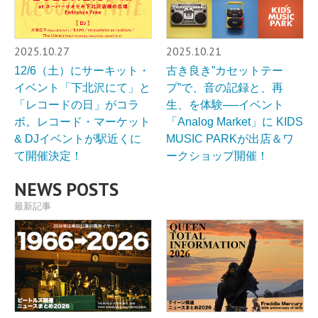
2025.10.27
2025.10.21
12/6（土）にサーキット・
古き良き”カセットテー
イベント「下北沢にて」と
プ”で、⾳の記録と、再
「レコードの日」がコラ
⽣、を体験──イベント
ボ。レコード・マーケット
「Analog Market」に KIDS
& DJイベントが駅近くに
MUSIC PARKが出店＆ワ
て開催決定！
ークショップ開催！
NEWS POSTS
最新記事