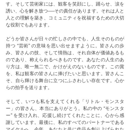
す。そして芸術家には、観客を笑顔にし、踊らせ、涙を
誘い、心を解き放つ──その責任があります。それは人と
人との理解を築き、コミュニティを祝福するための大切
な役割でもあります。
どうか皆さんが日々の忙しさの中でも、人生そのものが
持つ “芸術” の意味を思い出せますように。皆さんの歩
み、皆さんの技、そして情熱は、それ自体が価値あるも
のであり、称えられるべきものです。あなたの人生のあ
り方は、唯一無二で、かけがえのないものです。この賞
を、私は観客の皆さんに捧げたいと思います。皆さんこ
そ、自ら輝ける舞台に立つにふさわしい存在です。心か
らの拍手を送ります。
そして、いつも私を支えてくれる「リトル・モンスタ
ー」の皆さん、本当にありがとう。私の中の “モンスタ
ー” を受け入れ、応援し続けてくれたことに、心から感
謝しています。最後に、私のすべてのパートナーである
マイケルへ。今年、あなたと共に作品を創り上げられた