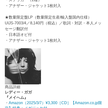
・アナザー・ジャケット1枚封入
★数量限定盤LP（数量限定生産/輸入盤国内仕様）
UIJS-7003/4／8,140円（税込）／歌詞・対訳・本人メッ
セージ翻訳付
・日本語オビ付
・アナザー・ジャケット1枚封入
商品詳細
レディー・ガガ
『メイへム』
・
Amazon（2025/3/7）¥3,300［CD］【Amazon.co.jp限