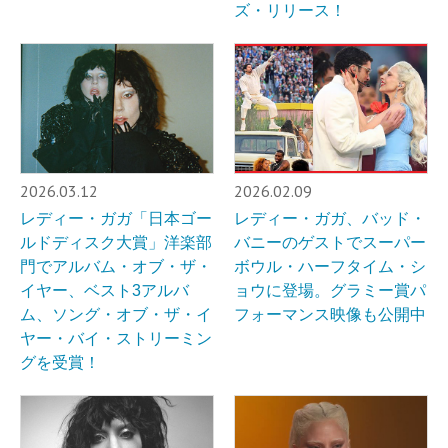
ズ・リリース！
2026.03.12
2026.02.09
レディー・ガガ「日本ゴー
レディー・ガガ、バッド・
ルドディスク大賞」洋楽部
バニーのゲストでスーパー
門でアルバム・オブ・ザ・
ボウル・ハーフタイム・シ
イヤー、ベスト3アルバ
ョウに登場。グラミー賞パ
ム、ソング・オブ・ザ・イ
フォーマンス映像も公開中
ヤー・バイ・ストリーミン
グを受賞！