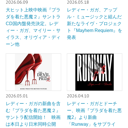
2026.06.09
2026.05.18
大ヒット上映中映画『プラ
レディー・ガガ、アップ
ダを着た悪魔２』サントラ
ル・ミュージックと組んだ
CD国内盤発売決定。レデ
新たなライヴ・プロジェク
ィー・ガガ、マイリー・サ
ト『Mayhem Requiem』を
イラス、オリヴィア・ディ
発表
ーン他
2026.05.01
2026.04.10
レディー・ガガの新曲を含
レディー・ガガとドーチ
む『プラダを着た悪魔２』
ー、映画『プラダを着た悪
サントラ配信開始！ 映画
魔2』より新曲
は本日より日米同時公開
「Runway」をサプライ