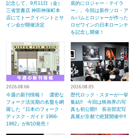
記念して、9月11日（金）
底的にロジャー・テイラ
三省堂書店 神田神保町本
ー」。今回は新作ソロ・ア
店にてトークイベントとサ
ルバムとロジャーが作った
イン会が開催決定
ロゼワインの日本ローンチ
を記念し開催！
2026.08.06
2026.08.05
今週の新刊情報！ 濃密な
歴代ロック・スターが一挙
フォーク活況期の名盤を網
集結!! 今回は映画界の写
羅した『日本のフォーク・
真も初公開!! 長谷部宏写
ディスク・ガイド 1966-
真展が京都で絶賛開催中!!
1982』が8/10発売！