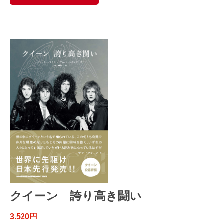
クイーン 誇り高き闘い
3,520円