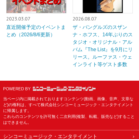
2023.03.07
2026.08.07
直近開催予定のイベントま
ザ・バングルズのスザン
とめ（2026/8/6更新）
ナ・ホフス、14年ぶりのス
タジオ・オリジナル・アル
バム『The List』を9月にリ
リース。ルーファス・ウェ
インライト等ゲスト多数
POWERED BY
当ページ内に掲載されておりますコンテンツ(動画、画像、音声、文章な
ど)の権利は、すべて株式会社シンコーミュージック・エンタテイメント
に帰属します。
これらのコンテンツを許可無く二次利用(複製、転載、販売など)すること
はできません。
シンコーミュージック・エンタテイメント