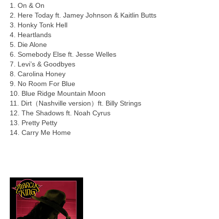
1. On & On
2. Here Today ft. Jamey Johnson & Kaitlin Butts
3. Honky Tonk Hell
4. Heartlands
5. Die Alone
6. Somebody Else ft. Jesse Welles
7. Levi’s & Goodbyes
8. Carolina Honey
9. No Room For Blue
10. Blue Ridge Mountain Moon
11. Dirt（Nashville version）ft. Billy Strings
12. The Shadows ft. Noah Cyrus
13. Pretty Petty
14. Carry Me Home