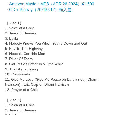
・
Amazon Music・MP3（APR 26 2024）¥1,600
・
CD＋Blu-ray（2024/7/12）輸入盤
［Disc 1］
1. Voice of a Child
2. Tears In Heaven
3. Layla
4. Nobody Knows You When You're Down and Out
5. Key To The Highway
6. Hoochie Coochie Man
7. River Of Tears
8. Got To Get Better In A Little While
9. The Sky Is Crying
10. Crossroads
11. Give Me Love (Give Me Peace on Earth) (feat. Dhani
Harrison) - Eric Clapton Dhani Harrison
12. Prayer of a Child
［Disc 2］
1. Voice of a Child
2. Tears In Heaven