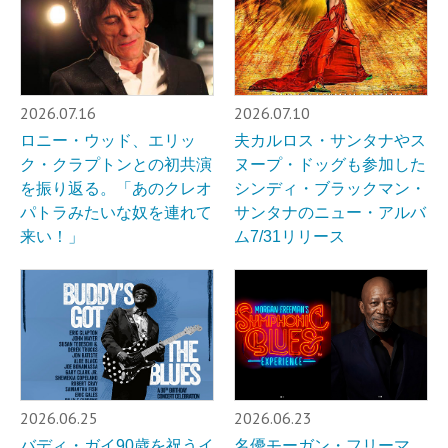
2026.07.16
2026.07.10
ロニー・ウッド、エリッ
夫カルロス・サンタナやス
ク・クラプトンとの初共演
ヌープ・ドッグも参加した
を振り返る。「あのクレオ
シンディ・ブラックマン・
パトラみたいな奴を連れて
サンタナのニュー・アルバ
来い！」
ム7/31リリース
2026.06.25
2026.06.23
バディ・ガイ90歳を祝うイ
名優モーガン・フリーマ