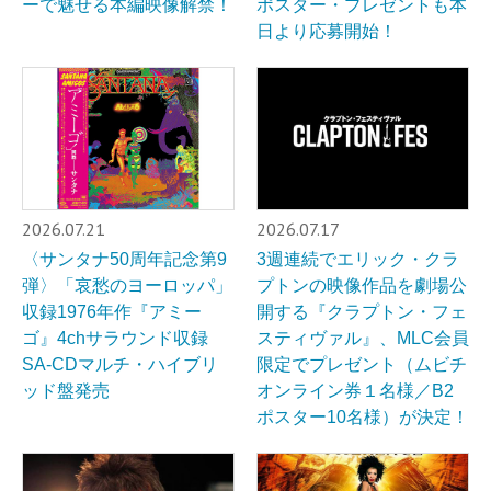
ーで魅せる本編映像解禁！
ポスター・プレゼントも本
日より応募開始！
2026.07.21
2026.07.17
〈サンタナ50周年記念第9
3週連続でエリック・クラ
弾〉「哀愁のヨーロッパ」
プトンの映像作品を劇場公
収録1976年作『アミー
開する『クラプトン・フェ
ゴ』4chサラウンド収録
スティヴァル』、MLC会員
SA-CDマルチ・ハイブリ
限定でプレゼント（ムビチ
ッド盤発売
オンライン券１名様／B2
ポスター10名様）が決定！