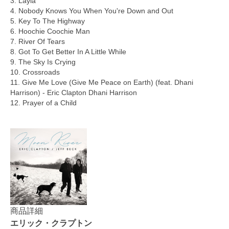
3. Layla
4. Nobody Knows You When You're Down and Out
5. Key To The Highway
6. Hoochie Coochie Man
7. River Of Tears
8. Got To Get Better In A Little While
9. The Sky Is Crying
10. Crossroads
11. Give Me Love (Give Me Peace on Earth) (feat. Dhani
Harrison) - Eric Clapton Dhani Harrison
12. Prayer of a Child
商品詳細
エリック・クラプトン