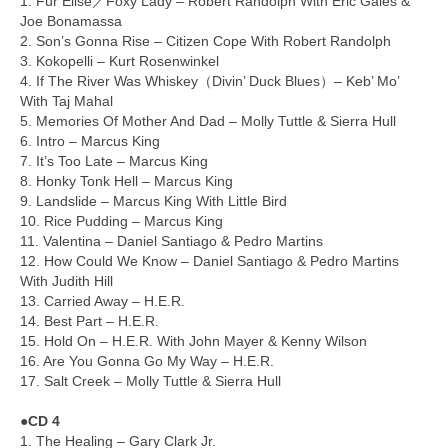
1. Für Elise／Foxy Lady – Robert Randolph With Eric Gales &
Joe Bonamassa
2. Son’s Gonna Rise – Citizen Cope With Robert Randolph
3. Kokopelli – Kurt Rosenwinkel
4. If The River Was Whiskey（Divin’ Duck Blues）– Keb’ Mo’
With Taj Mahal
5. Memories Of Mother And Dad – Molly Tuttle & Sierra Hull
6. Intro – Marcus King
7. It’s Too Late – Marcus King
8. Honky Tonk Hell – Marcus King
9. Landslide – Marcus King With Little Bird
10. Rice Pudding – Marcus King
11. Valentina – Daniel Santiago & Pedro Martins
12. How Could We Know – Daniel Santiago & Pedro Martins
With Judith Hill
13. Carried Away – H.E.R.
14. Best Part – H.E.R.
15. Hold On – H.E.R. With John Mayer & Kenny Wilson
16. Are You Gonna Go My Way – H.E.R.
17. Salt Creek – Molly Tuttle & Sierra Hull
●CD 4
1. The Healing – Gary Clark Jr.