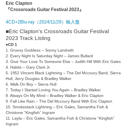
Eric Clapton
『Crossroads Guitar Festival 2023』
4CD+2Blu-ray（2024/11/29）輸入盤
■Eric Clapton’s Crossroads Guitar Festival
2023 Track Listing
●CD 1
1. Groovy Goddess – Sonny Landreth
2. Every Night Is Saturday Night – James Bullard
3. Give Your Love To Someone Else – Judith Hill With Eric Gales
4. Habits – Gary Clark Jr.
5. 1952 Vincent Black Lightning – The Del Mccoury Band, Sierra
Hull, Jerry Douglas & Bradley Walker
6. Walk On Boy – Sierra Hull
7. Today I Started Loving You Again – Bradley Walker
8. Always On My Mind – Bradley Walker & Eric Clapton
9. Fall Like Rain – The Del Mccoury Band With Eric Clapton
10. Smokestack Lightning – Eric Gales, Samantha Fish &
Christone “Kingfish” Ingram
11. Layla – Eric Gales, Samantha Fish & Christone “Kingfish”
Ingram