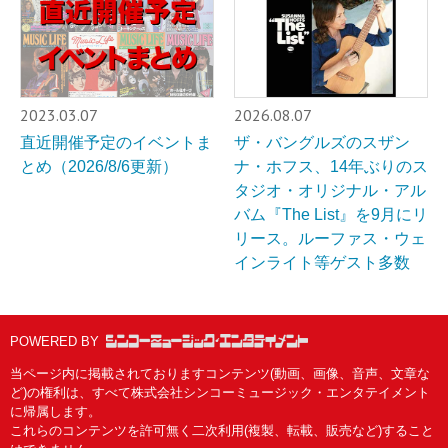
2023.03.07
2026.08.07
直近開催予定のイベントま
ザ・バングルズのスザン
とめ（2026/8/6更新）
ナ・ホフス、14年ぶりのス
タジオ・オリジナル・アル
バム『The List』を9月にリ
リース。ルーファス・ウェ
インライト等ゲスト多数
POWERED BY
当ページ内に掲載されておりますコンテンツ(動画、画像、音声、文章な
ど)の権利は、すべて株式会社シンコーミュージック・エンタテイメント
に帰属します。
これらのコンテンツを許可無く二次利用(複製、転載、販売など)すること