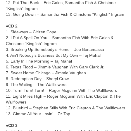
12. Put That Back – Eric Gales, Samantha Fish & Christone
“Kingfish” Ingram
13. Going Down – Samantha Fish & Christone “Kingfish” Ingram
●CD 2
1. Sideways – Citizen Cope
2. I Put A Spell On You – Samantha Fish With Eric Gales &
Christone “Kingfish” Ingram
3. Breaking Up Somebody’s Home – Joe Bonamassa
4. Ain’t Nobody’s Business But My Own – Taj Mahal
5. Early In The Morning – Taj Mahal
6. Texas Flood – Jimmie Vaughan With Gary Clark Jr.
7. Sweet Home Chicago – Jimmie Vaughan
8. Redemption Day – Sheryl Crow
9. The Waiting – The Wallflowers
10. Turn! Turn! Turn! – Roger Mcguinn With The Wallflowers
11. Eight Miles High – Roger Mcguinn With Eric Clapton & The
Wallflowers
12. Bluebird – Stephen Stills With Eric Clapton & The Wallflowers
13. Gimme All Your Lovin’ – Zz Top
●CD 3