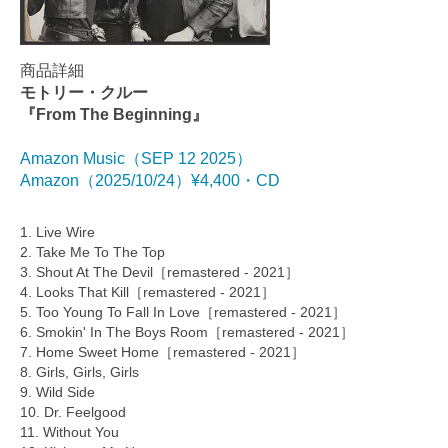
商品詳細
モトリー・クルー
『From The Beginning』
Amazon Music（SEP 12 2025）
Amazon（2025/10/24）¥4,400・CD
1. Live Wire
2. Take Me To The Top
3. Shout At The Devil［remastered - 2021］
4. Looks That Kill［remastered - 2021］
5. Too Young To Fall In Love［remastered - 2021］
6. Smokin' In The Boys Room［remastered - 2021］
7. Home Sweet Home［remastered - 2021］
8. Girls, Girls, Girls
9. Wild Side
10. Dr. Feelgood
11. Without You