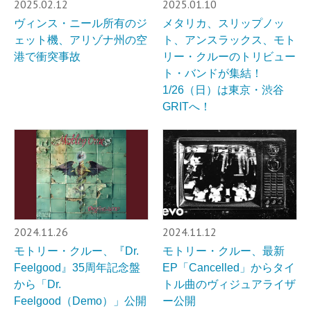
2025.02.12
2025.01.10
ヴィンス・ニール所有のジ
メタリカ、スリップノッ
ェット機、アリゾナ州の空
ト、アンスラックス、モト
港で衝突事故
リー・クルーのトリビュー
ト・バンドが集結！
1/26（日）は東京・渋谷
GRITへ！
2024.11.26
2024.11.12
モトリー・クルー、『Dr.
モトリー・クルー、最新
Feelgood』35周年記念盤
EP「Cancelled」からタイ
から「Dr.
トル曲のヴィジュアライザ
Feelgood（Demo）」公開
ー公開