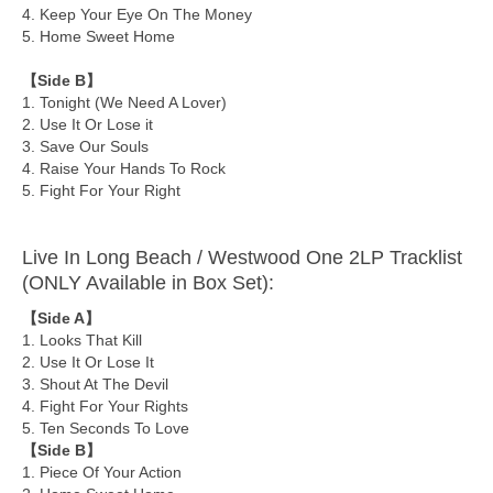
4. Keep Your Eye On The Money
5. Home Sweet Home
【Side B】
1. Tonight (We Need A Lover)
2. Use It Or Lose it
3. Save Our Souls
4. Raise Your Hands To Rock
5. Fight For Your Right
Live In Long Beach / Westwood One 2LP Tracklist
(ONLY Available in Box Set):
【Side A】
1. Looks That Kill
2. Use It Or Lose It
3. Shout At The Devil
4. Fight For Your Rights
5. Ten Seconds To Love
【Side B】
1. Piece Of Your Action