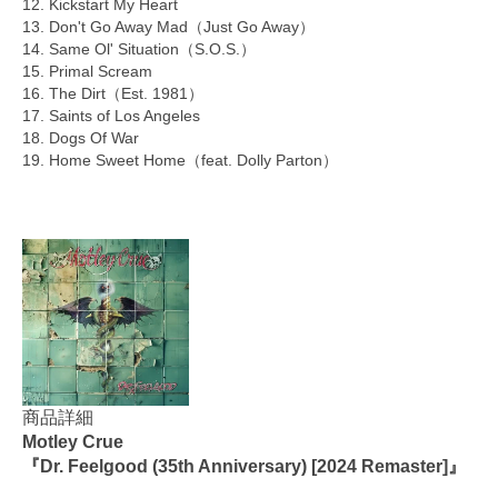
12. Kickstart My Heart
13. Don't Go Away Mad（Just Go Away）
14. Same Ol' Situation（S.O.S.）
15. Primal Scream
16. The Dirt（Est. 1981）
17. Saints of Los Angeles
18. Dogs Of War
19. Home Sweet Home（feat. Dolly Parton）
商品詳細
Motley Crue
『Dr. Feelgood (35th Anniversary) [2024 Remaster]』