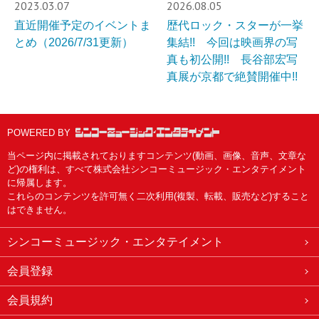
2023.03.07
2026.08.05
直近開催予定のイベントま
歴代ロック・スターが一挙
とめ（2026/7/31更新）
集結!! 今回は映画界の写
真も初公開!! 長谷部宏写
真展が京都で絶賛開催中!!
POWERED BY
当ページ内に掲載されておりますコンテンツ(動画、画像、音声、文章な
ど)の権利は、すべて株式会社シンコーミュージック・エンタテイメント
に帰属します。
これらのコンテンツを許可無く二次利用(複製、転載、販売など)すること
はできません。
シンコーミュージック・エンタテイメント
会員登録
会員規約