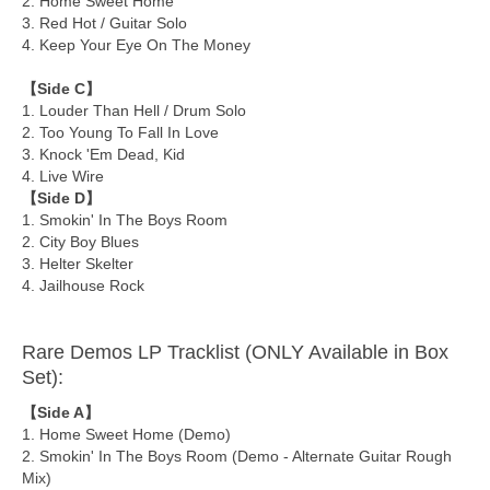
2. Home Sweet Home
3. Red Hot / Guitar Solo
4. Keep Your Eye On The Money
【Side C】
1. Louder Than Hell / Drum Solo
2. Too Young To Fall In Love
3. Knock 'Em Dead, Kid
4. Live Wire
【Side D】
1. Smokin' In The Boys Room
2. City Boy Blues
3. Helter Skelter
4. Jailhouse Rock
Rare Demos LP Tracklist (ONLY Available in Box
Set):
【Side A】
1. Home Sweet Home (Demo)
2. Smokin' In The Boys Room (Demo - Alternate Guitar Rough
Mix)