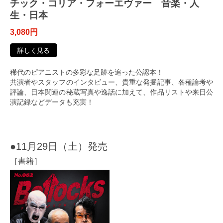
チック・コリア・フォーエヴァー 音楽・人
生・日本
3,080円
詳しく見る
稀代のピアニストの多彩な足跡を追った公認本！
共演者やスタッフのインタビュー、貴重な発掘記事、各種論考や
評論、日本関連の秘蔵写真や逸話に加えて、作品リストや来日公
演記録などデータも充実！
●11月29日（土）発売
［書籍］