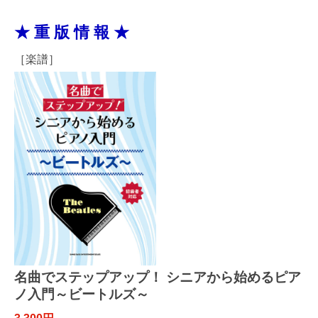
★ 重 版 情 報 ★
［楽譜］
名曲でステップアップ！ シニアから始めるピア
ノ入門～ビートルズ～