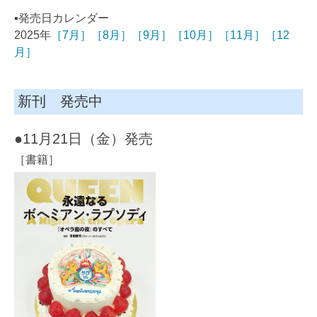
▪️発売日カレンダー
2025年
［7月］
［8月］
［9月］
［10月］
［11月］
［12
月］
新刊 発売中
●11月21日（金）発売
［書籍］