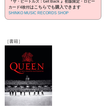
『
』
ザ・ビートルズ：Get Back
初版限定・ロビー
はこちらでも購入できます
カード4枚付
SHINKO MUSIC RECORDS SHOP
［書籍］