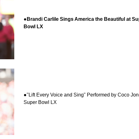
●Brandi Carlile Sings America the Beautiful at Su
Bowl LX
●
"Lift Every Voice and Sing" Performed by Coco Jon
Super Bowl LX