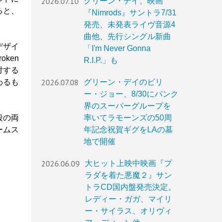
2026.07.10
グリーン・デイ、映画
ると、
『Nimrods』サントラ7/31
発売、未発表ライヴ音源4
曲他、先行シングル新曲
デザイ
「I'm Never Gonna
ken
R.I.P.」も
対する
2026.07.08
わるも
グリーン・デイのビリ
ー・ジョー、8/30にパンク
界のスーパーグループを
段の両
率いてラモーンズの50周
ームス
年記念祝賀ギグをLAの墓
地で開催
2026.06.09
大ヒット上映中映画『プ
ラダを着た悪魔２』サン
トラCD国内盤発売決定。
レディー・ガガ、マイリ
ー・サイラス、オリヴィ