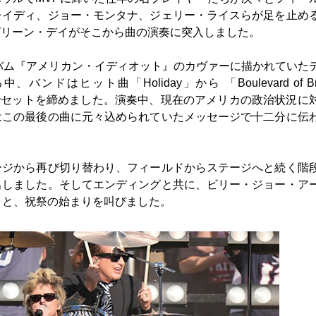
レイディ、ジョー・モンタナ、ジェリー・ライスらが足を止め
グリーン・デイがそこから曲の演奏に突入しました。
ルバム『アメリカン・イディオット』のカヴァーに描かれていた
はヒット曲「Holiday」から 「Boulevard of Bro
Idiot」でセットを締めました。演奏中、現在のアメリカの政治状況に
はこの最後の曲に元々込められていたメッセージで十二分に伝
ージから再び切り替わり、フィールドからステージへと続く階
出しました。そしてエンディングと共に、ビリー・ジョー・ア
」と、祝祭の始まりを叫びました。