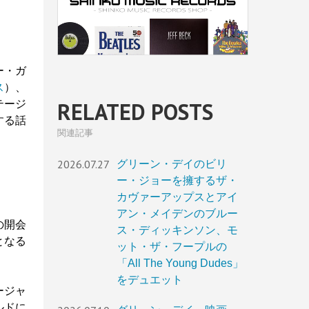
ー・ガ
ス
）、
RELATED POSTS
テージ
する話
関連記事
2026.07.27
グリーン・デイのビリ
ー・ジョーを擁するザ・
カヴァーアップスとアイ
アン・メイデンのブルー
の開会
ス・ディッキンソン、モ
となる
ット・ザ・フープルの
「All The Young Dudes」
をデュエット
ージャ
ルドに