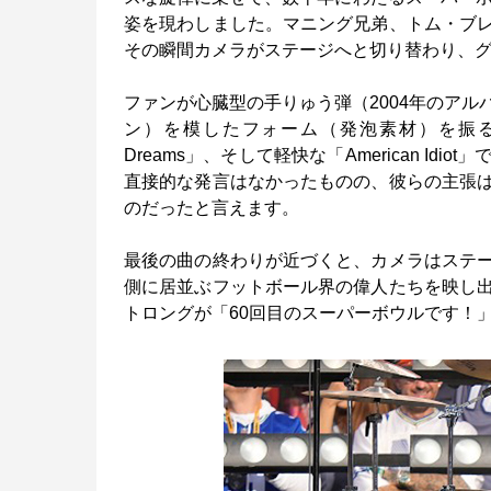
姿を現わしました。マニング兄弟、トム・ブ
その瞬間カメラがステージへと切り替わり、
ファンが心臓型の手りゅう弾（2004年のア
ン）を模したフォーム（発泡素材）を振る中、バンド
Dreams」、そして軽快な「American 
直接的な発言はなかったものの、彼らの主張
のだったと言えます。
最後の曲の終わりが近づくと、カメラはステ
側に居並ぶフットボール界の偉人たちを映し
トロングが「60回目のスーパーボウルです！