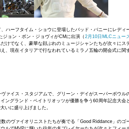
して、ハーフタイム・ショウに登場したバッド・バニーにレディ
たジョン・ボン・ジョヴィがCMに出演（
2月10日MLCニュー
れだけでなく、豪華な顔ぶれのミュージシャンたちが次々にス
加え、現在イタリアで行なわれているミラノ五輪の開会式に関
ーヴァイス・スタジアムで、グリーン・デイがスーパーボウル
イングランド・ペイトリオッツが優勝を争う60周年記念大会
で大いに盛り上げました。
のヴァイオリニストたちが奏でる「Good Riddance」のゴ
ウルでMVPに輝いた往年の名プレイヤーたちが次々とフィー