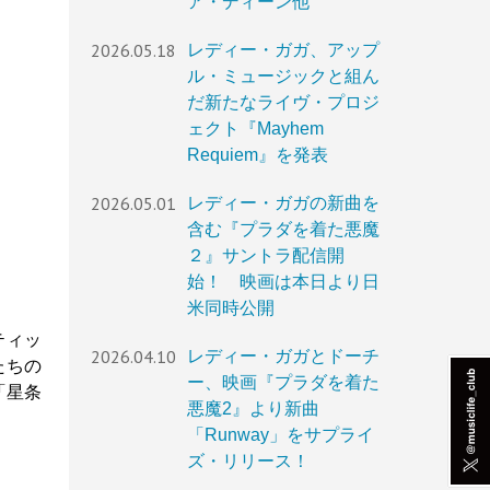
ア・ディーン他
2026.05.18
レディー・ガガ、アップ
ル・ミュージックと組ん
だ新たなライヴ・プロジ
ェクト『Mayhem
Requiem』を発表
2026.05.01
レディー・ガガの新曲を
含む『プラダを着た悪魔
２』サントラ配信開
始！ 映画は本日より日
米同時公開
ティッ
2026.04.10
レディー・ガガとドーチ
たちの
ー、映画『プラダを着た
、「星条
悪魔2』より新曲
「Runway」をサプライ
ズ・リリース！