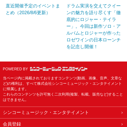
直近開催予定のイベントま
ドラム実演を交えてクイー
とめ（2026/8/6更新）
ンの魅力を語り尽くす「徹
底的にロジャー・テイラ
ー」。今回は新作ソロ・ア
ルバムとロジャーが作った
ロゼワインの日本ローンチ
を記念し開催！
POWERED BY
当ページ内に掲載されておりますコンテンツ(動画、画像、音声、文章な
ど)の権利は、すべて株式会社シンコーミュージック・エンタテイメント
に帰属します。
これらのコンテンツを許可無く二次利用(複製、転載、販売など)すること
はできません。
シンコーミュージック・エンタテイメント
会員登録