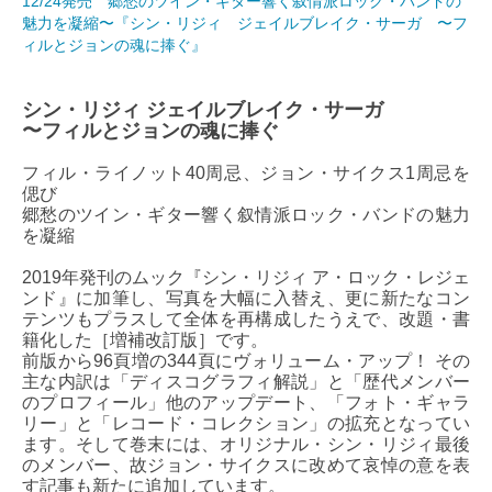
12/24発売 郷愁のツイン・ギター響く叙情派ロック・バンドの
魅力を凝縮〜『シン・リジィ ジェイルブレイク・サーガ 〜フ
ィルとジョンの魂に捧ぐ』
シン・リジィ ジェイルブレイク・サーガ
〜フィルとジョンの魂に捧ぐ
フィル・ライノット40周忌、ジョン・サイクス1周忌を
偲び
郷愁のツイン・ギター響く叙情派ロック・バンドの魅力
を凝縮
2019年発刊のムック『シン・リジィ ア・ロック・レジェ
ンド』に加筆し、写真を大幅に入替え、更に新たなコン
テンツもプラスして全体を再構成したうえで、改題・書
籍化した［増補改訂版］です。
前版から96頁増の344頁にヴォリューム・アップ！ その
主な内訳は「ディスコグラフィ解説」と「歴代メンバー
のプロフィール」他のアップデート、「フォト・ギャラ
リー」と「レコード・コレクション」の拡充となってい
ます。そして巻末には、オリジナル・シン・リジィ最後
のメンバー、故ジョン・サイクスに改めて哀悼の意を表
す記事も新たに追加しています。