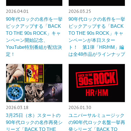
2026.04.01
2026.03.25
90年代ロックの名作を一挙
90年代ロックの名作を一挙
ピックアップする「BACK
ピックアップする「BACK
TO THE 90s ROCK」キャ
TO THE 90s ROCK」キャ
ンペーン開始記念、
ンペーンが本日スター
YouTube特別番組が配信決
ト！ 第1弾「HR/HM」編
定！
は全48作品がラインナップ
2026.03.18
2026.01.30
3月25日（水）スタートの
ユニバーサルミュージック
90年代ロックの名作再発シ
の90年代ロック名盤一挙再
リーズ「BACK TO THE
発シリーズ「BACK TO