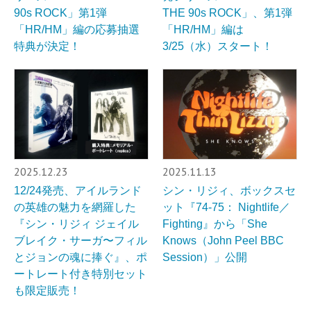
90s ROCK」第1弾
THE 90s ROCK」、第1弾
「HR/HM」編の応募抽選
「HR/HM」編は
特典が決定！
3/25（水）スタート！
2025.12.23
2025.11.13
12/24発売、アイルランド
シン・リジィ、ボックスセ
の英雄の魅力を網羅した
ット『74-75： Nightlife／
『シン・リジィ ジェイル
Fighting』から「She
ブレイク・サーガ〜フィル
Knows（John Peel BBC
とジョンの魂に捧ぐ』、ポ
Session）」公開
ートレート付き特別セット
も限定販売！