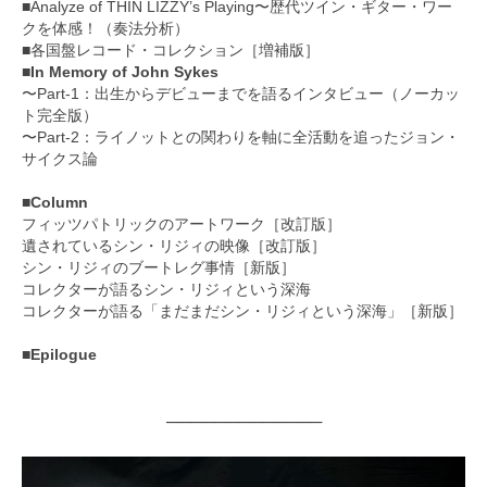
■Analyze of THIN LIZZY’s Playing〜歴代ツイン・ギター・ワー
クを体感！（奏法分析）
■各国盤レコード・コレクション［増補版］
■In Memory of John Sykes
〜Part-1：出生からデビューまでを語るインタビュー（ノーカッ
ト完全版）
〜Part-2：ライノットとの関わりを軸に全活動を追ったジョン・
サイクス論
■Column
フィッツパトリックのアートワーク［改訂版］
遺されているシン・リジィの映像［改訂版］
シン・リジィのブートレグ事情［新版］
コレクターが語るシン・リジィという深海
コレクターが語る「まだまだシン・リジィという深海」［新版］
■Epilogue
─────────────