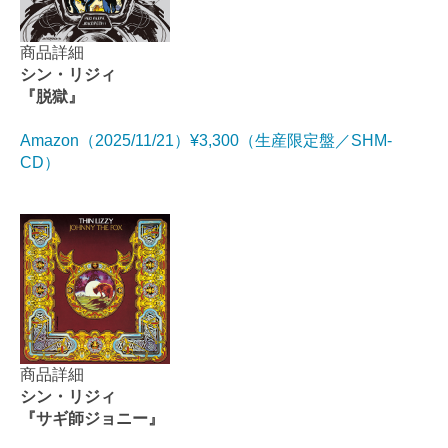
商品詳細
シン・リジィ
『脱獄』
Amazon（2025/11/21）¥3,300（生産限定盤／SHM-
CD）
商品詳細
シン・リジィ
『サギ師ジョニー』