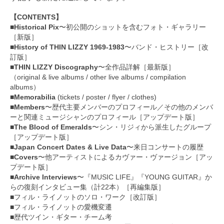
【CONTENTS】
■Historical Pix
〜初公開のショットを含むフォト・ギャラリー
［新版］
■History of THIN LIZZY 1969-1983
〜バンド・ヒストリー［改
訂版］
■THIN LIZZY Discography
〜全作品詳解［最新版］
（original & live albums / other live albums / compilation
albums）
■Memorabilia
(tickets / poster / flyer / clothes)
■Members
〜歴代主要メンバーのプロフィール／その他のメンバ
ーと関連ミュージシャンのプロフィール［アップデート版］
■The Blood of Emeralds
〜シン・リジィから派生したグループ
［アップデート版］
■Japan Concert Dates & Live Data
〜来日コンサートの履歴
■Covers
〜他アーティストによるカヴァー・ヴァージョン［アッ
プデート版］
■Archive Interviews
〜『MUSIC LIFE』『YOUNG GUITAR』か
らの復刻インタビュー集（計22本）［再編集版］
■フィル・ライノットのソロ・ワーク［改訂版］
■フィル・ライノットの愛機変遷
■歴代ツイン・ギター・チーム考