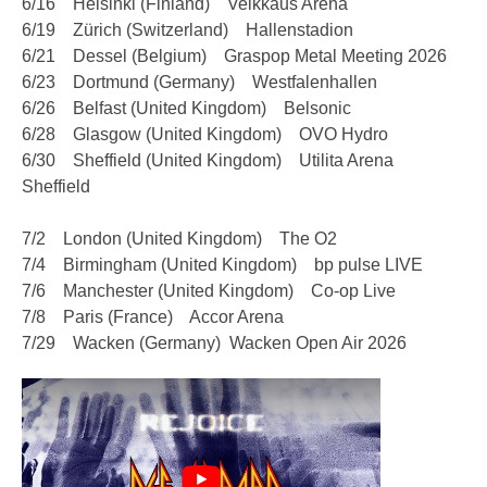
6/16 Helsinki (Finland) Veikkaus Arena
6/19 Zürich (Switzerland) Hallenstadion
6/21 Dessel (Belgium) Graspop Metal Meeting 2026
6/23 Dortmund (Germany) Westfalenhallen
6/26 Belfast (United Kingdom) Belsonic
6/28 Glasgow (United Kingdom) OVO Hydro
6/30 Sheffield (United Kingdom) Utilita Arena
Sheffield
7/2 London (United Kingdom) The O2
7/4 Birmingham (United Kingdom) bp pulse LIVE
7/6 Manchester (United Kingdom) Co-op Live
7/8 Paris (France) Accor Arena
7/29 Wacken (Germany) Wacken Open Air 2026