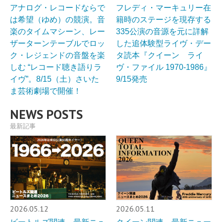
アナログ・レコードならで
フレディ・マーキュリー在
は希望（ゆめ）の競演。音
籍時のステージを現存する
楽のタイムマシーン、レー
335公演の音源を元に詳解
ザーターンテーブルでロッ
した追体験型ライヴ・デー
ク・レジェンドの音盤を楽
タ読本『クイーン ライ
しむ “レコード聴き語りラ
ヴ・ファイル 1970-1986』
イヴ”。8/15（土）さいた
9/15発売
ま芸術劇場で開催！
NEWS POSTS
最新記事
2026.05.12
2026.05.11