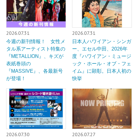
2026.07.31
2026.07.31
今週の新刊情報！ 女性メ
日本人ハワイアン・シンガ
タル系アーティスト特集の
ー、エセル中田、2026年
『METALLION』、キズが
度『ハワイアン・ミュージ
表紙巻頭の
ック・ホール・オブ・フェ
『MASSIVE』、各最新号
イム』に顕彰。日本人初の
が登場！
快挙
2026.07.30
2026.07.27