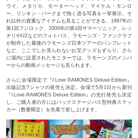
ウイ、メタリカ、モーターヘッド、マイケル・モンロ
ー、リンキン・パークまで熱く迸る写真を一挙展示。そ
れ以外の貴重なアイテムも見ることができる。1997年の
第1回フジロック、2000年の第1回サマーソニック、レッ
チリやU2などのフォトパス、ラモーンズ・ファンクラブ
が制作した最後のラモーンズ日本ツアーのパンフレット
など、ここでしか見られないお宝グッズもずらり。さら
に場内に設置されたモニターでは、ラモーンズのメンバ
ーからの動画メッセージも見られます。
さらに会場限定で『I Love RAMONES Deluxe Edition』
出版記念Tシャツの発売も決定。会場で5月1日から新刊
『I Love RAMONES Deluxe Edition』の先行発売も決定
し、ご購入者の方にはバックステージパス型特典ステッ
カー（数量限定）を先着で差し上げます。