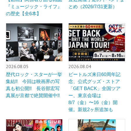
『ミュージック・ライフ』
とめ（2026/7/31更新）
の歴史【全6本】
2026.08.05
2026.08.04
歴代ロック・スターが一挙
ビートルズ来日60周年記
集結!! 今回は映画界の写
念、公式グッズ・ストア
真も初公開!! 長谷部宏写
「GET BACK」全国ツア
真展が京都で絶賛開催中!!
ー、東京会場は
8/7（金）〜16（金）開
催。新規2ヶ所追加も