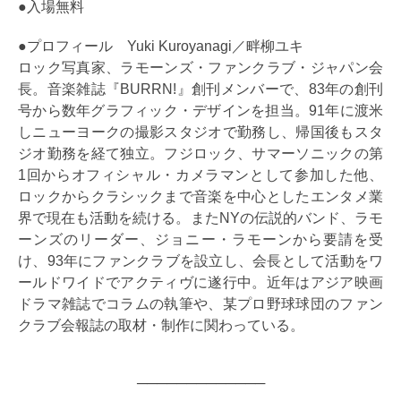
●入場無料
●プロフィール Yuki Kuroyanagi／畔柳ユキ
ロック写真家、ラモーンズ・ファンクラブ・ジャパン会
長。音楽雑誌『BURRN!』創刊メンバーで、83年の創刊
号から数年グラフィック・デザインを担当。91年に渡米
しニューヨークの撮影スタジオで勤務し、帰国後もスタ
ジオ勤務を経て独立。フジロック、サマーソニックの第
1回からオフィシャル・カメラマンとして参加した他、
ロックからクラシックまで音楽を中心としたエンタメ業
界で現在も活動を続ける。またNYの伝説的バンド、ラモ
ーンズのリーダー、ジョニー・ラモーンから要請を受
け、93年にファンクラブを設立し、会長として活動をワ
ールドワイドでアクティヴに遂行中。近年はアジア映画
ドラマ雑誌でコラムの執筆や、某プロ野球球団のファン
クラブ会報誌の取材・制作に関わっている。
─────────────