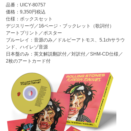
品番：UICY-80757
価格：9,350円税込
仕様：ボックスセット
デジスリーヴ／16ページ・ブックレット（歌詞付）
アートプリント／ポスター
ブルーレイ：音源のみ／ドルビーアトモス、5.1chサラウ
ンド、ハイレゾ音源
日本盤のみ：英文解説翻訳付／対訳付／SHM-CD仕様／
2枚のアートカード付