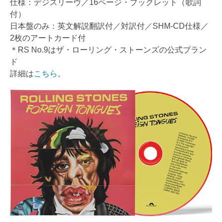
仕様：デジスリーヴ／16ページ・ブックレット（歌詞
付）
日本盤のみ：英文解説翻訳付／対訳付／SHM-CD仕様／
2枚のアートカード付
＊RS No.9はザ・ローリング・ストーンズの公式ブラン
ド
詳細は
こちら
。