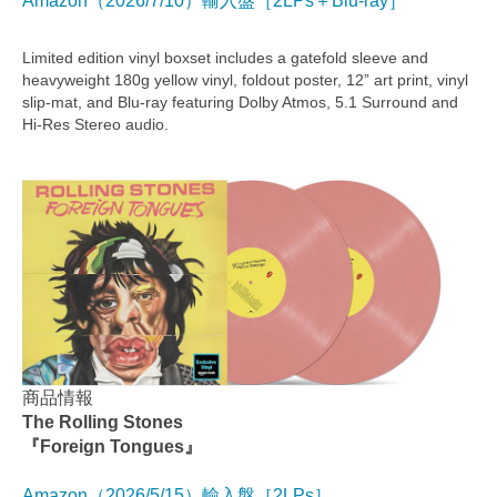
Amazon（2026/7/10）輸入盤［2LPs＋Blu-ray］
Limited edition vinyl boxset includes a gatefold sleeve and
heavyweight 180g yellow vinyl, foldout poster, 12” art print, vinyl
slip-mat, and Blu-ray featuring Dolby Atmos, 5.1 Surround and
Hi-Res Stereo audio.
商品情報
The Rolling Stones
『Foreign Tongues』
Amazon（2026/5/15）輸入盤［2LPs］