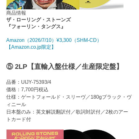
商品情報
ザ・ローリング・ストーンズ
『フォーリン・タングス』
Amazon（2026/7/10）¥3,300（SHM-CD）
【Amazon.co.jp限定】
⑤ 2LP【直輸入盤仕様／生産限定盤】
品番：UIJY-75393/4
価格：7,700円税込
仕様：ゲートフォールド・スリーヴ／180gブラック・ヴ
ィニール
日本盤のみ：英文解説翻訳付／歌詞対訳付／2枚のアー
トカード付