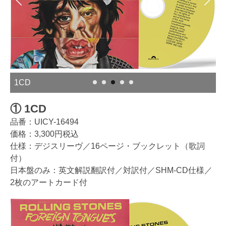
RSNo9限定1CD
① 1CD
品番：UICY-16494
価格：3,300円税込
仕様：デジスリーヴ／16ページ・ブックレット（歌詞
付）
日本盤のみ：英文解説翻訳付／対訳付／SHM-CD仕様／
2枚のアートカード付