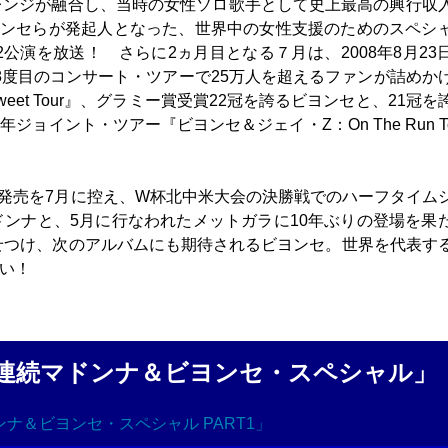
レンジが融合し、当時の女性ソロ歌手として史上最高の興行収
r』、ビヨンセらが発起人となった、世界中の女性支援のためのスペシ
e』の2公演を放送！ さらに2ヵ月目となる７月は、2008年8月23
算8度目のコンサート・ツアーで25万人を超えるファンが詰めか
Sweet Tour』、グラミー賞受賞22冠を誇るビヨンセと、21冠を
ジョイント・ツアー『ビヨンセ＆ジェイ・Z：On The Run To
の発売を7月に控え、W杯北中米大会の決勝戦でのハーフタイム
ンナと、5月に行なわれたメットガラに10年ぶりの登場を果
見せつけ、次のアルバムにも期待されるビヨンセ。世界を代表す
さい！
月連続マドンナ＆ビヨンセ・スペシャル」
ナ＆ビヨンセ・スペシャル PART1」