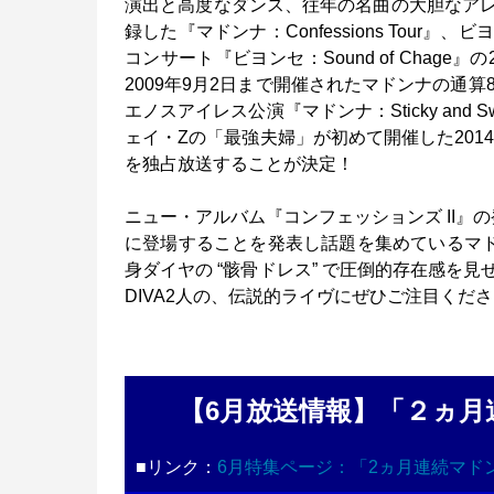
演出と高度なダンス、往年の名曲の大胆なア
録した『マドンナ：Confessions Tou
コンサート『ビヨンセ：Sound of Chag
2009年9月2日まで開催されたマドンナの通
エノスアイレス公演『マドンナ：Sticky and 
ェイ・Zの「最強夫婦」が初めて開催した2014年
を独占放送することが決定！
ニュー・アルバム『コンフェッションズ II』
に登場することを発表し話題を集めているマド
身ダイヤの “骸骨ドレス” で圧倒的存在感を
DIVA2人の、伝説的ライヴにぜひご注目くだ
【6月放送情報】「２ヵ
■リンク：
6月特集ページ：「2ヵ月連続マドン