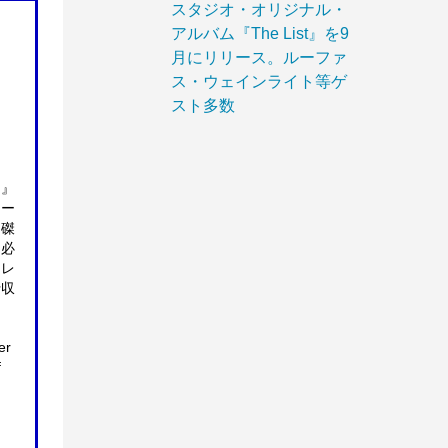
スタジオ・オリジナル・
アルバム『The List』を9
月にリリース。ルーファ
ス・ウェインライト等ゲ
スト多数
』
ア』
テー
に磔
は必
アレ
行収
er
f