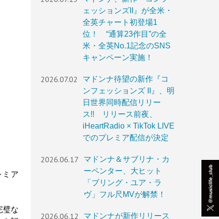
ェッションズII』が全米・
全英チャート初登場1
位！ “通算23作目”の全
米・全英No.1記念のSNS
キャンペーン実施！
2026.07.02
マドンナ待望の新作『コ
ンフェッションズ II』、明
日世界同時配信リリー
ス!! リリース前夜、
iHeartRadio × TikTok LIVE
でのプレミア配信が決定
2026.06.17
マドンナ＆サブリナ・カ
ーペンター、大ヒット
レミア
「ブリング・ユア・ラ
ヴ」フル尺MVが解禁！
完璧な
2026.06.12
マドンナが新作リリース