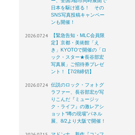
ー、全国5都市同時展開で
日本を駆け巡る！ その
SNS写真投稿キャンペー
ンも開催！
2026.07.24
【緊急告知・MLC会員限
定】京都・美術館「え
き」KYOTOで開催の「ロ
ック・スター★長谷部宏
写真展」ご招待券プレゼ
ント！【7/28締切】
2026.07.24
伝説のロック・フォトグ
ラファー、長谷部宏が写
りこんだ『ミュージッ
ク・ライフ』の激レアシ
ョット“噂の現場”パネル
展、8/2より大阪で開催！
2026.07.15
マドンナ、新作『コンフ