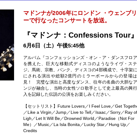
マドンナが2006年にロンドン ・ウェンブリ
ーで行なったコンサートを放送。
『マドンナ：Confessions Tour
6月6日（土）午後5:45他
アルバム『コンフェッションズ・オン・ア・ダンスフロ
を携えた、巨大な移動式ディスコのようなライヴ・ス
ジ。馬術、宗教、パンク、ディスコの4部構成で、十字架
にされる演出や総額2億円のミラーボールからの登場
見！ 完璧な演出と高度なダンス、往年の名曲の大胆な
ンジが融合し、当時の女性ソロ歌手として史上最高の興
入を記録した伝説の公演をお楽しみください。
【セットリスト】Future Lovers／I Feel Love／Get Togeth
／Like a Virgin／Jump／Live to Tell／Isaac／Sorry／Ray o
Ligh／Let It Will Be／Drowned World／Paradise（Not For
Me）／Music／La Isla Bonita／Lucky Star／Hung Up／
Credits