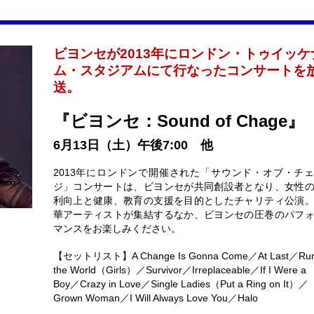
ビヨンセが2013年にロンドン・トゥイッケ
ム・スタジアムにて行なったコンサートを
送。
『ビヨンセ：Sound of Chage』
6月13日（土）午後7:00 他
2013年にロンドンで開催された「サウンド・オブ・チ
ジ」コンサートは、ビヨンセが共同創設者となり、女性
利向上と健康、教育の支援を目的としたチャリティ公演
華アーティストが集結するなか、ビヨンセの圧巻のパフ
マンスをお楽しみください。
【セットリスト】A Change Is Gonna Come／At Last／Ru
the World（Girls）／Survivor／Irreplaceable／If I Were a
Boy／Crazy in Love／Single Ladies（Put a Ring on It）／
Grown Woman／I Will Always Love You／Halo