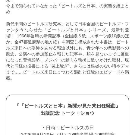
今まで知られていなかった「ビートルズと日本」の実態を総まと
め
前代未聞のビートルズ研究本」として日本全国のビートルズ・フ
ァンをうならせた『ビートルズと日本』シリーズ、最新刊登
場!! 1966年当時の新聞記事（全国紙５紙、スポーツ紙10紙のほ
か、全47都道府県の地方紙）を調査し構成された本書は、ビート
ルズ来日への期待をあおる報道以外にも、青少年への悪影響への
懸念、公演への参加禁止を報じた記事や、類を見ないまでに厳重
になった警備態勢、メンバーの動向を執拗に追いかけた取材、現
代と同様の投書による “炎上騒ぎ”、さらには根拠のない噂やデマ
まで……ビートルズ来日にまつわる混乱と狂騒のエピソードを満
載。
『「ビートルズと日本」新聞が見た来日狂騒曲』
出版記念 トーク・ショウ
・日時：ビートルズの日
2026年6月29日（月）18時半開場 19時開演