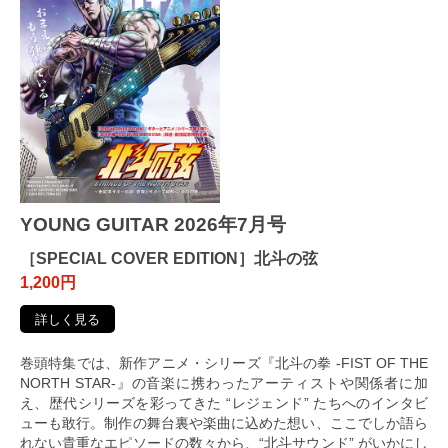
YOUNG GUITAR 2026年7月号
［SPECIAL COVER EDITION］北斗の弦
1,200円
詳しく見る
巻頭特集では、新作アニメ・シリーズ『北斗の拳 -FIST OF THE
NORTH STAR-』の音楽に携わったアーティストや関係者に加
え、歴代シリーズを彩ってきた “レジェンド” たちへのインタビ
ューも敢行。制作の舞台裏や楽曲に込めた想い、ここでしか語ら
れない貴重なエピソードの数々から、“北斗サウンド” がいかにし