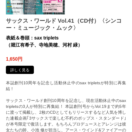
サックス・ワールド Vol.41（CD付）〈シンコ
ー・ミュージック・ムック〉
表紙＆巻頭：sax triplets
（堀江有希子、寺地美穂、河村 緑）
1,650円
詳しく見る
本誌創刊10周年を記念し活動休止中のsax tripletsが特別に再集
結！
サックス・ワールド創刊10周年を記念し、現在活動休止中のsax
tripletsの3人が特別に再集結！ 本誌創刊号からVol.19まで約5年
に渡って掲載し、2枚のCDとしてもリリースするなど人気を博し
た連載企画｢3サックスで楽しむ不朽のポップス・スタンダード｣
が本号限定で復活します。もちろんプロデュースとアレンジは彼
女たちの師、小池 修が担当し、アース・ウインド&ファイアーの