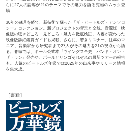
らに27人の論客が21のテーマでその魅力を語る究極のムック登
場！
30年の歳月を経て、新技術で蘇った『ザ・ビートルズ・アンソロ
ジー』コレクション。新プロジェクトの背景と全貌、音源版・映
像版の聴きどころ・見どころ・魅力を徹底検証。内容が変わった
映像版詳細鑑賞ガイドも掲載。さらに、若きリスナー、往年のマ
ニア、音楽家から研究者まで27人がその魅力を21の視点から語
る。巻頭では、ポール公式本『ウイングス全史 バンド・オン・
ザ・ラン』発売や、ポールとリンゴそれぞれの最新ツアーの報告
も。人気のビートルズ年鑑では2025年の出来事やリリース情報
を集大成。
［書籍］