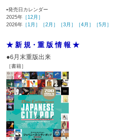
▪️発売日カレンダー
2025年
［12月］
2026年
［1月］
［2月］
［3月］
［4月］
［5月］
★ 新 規・重 版 情 報 ★
●6月末重版出来
［書籍］