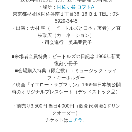
・場所：
阿佐ヶ谷 ロフトA
東京都杉並区阿佐谷南１丁目36−16 Ｂ１ TEL：03-
5929-3445
・出演：大村 亨（「ビートルズと日本」著者）／直
枝政広（カーネーション）
・司会進行：美馬亜貴子
■来場者全員特典：ビートルズの日記念 1966年新聞
復刻小冊子
■会場購入特典（限定数）：ミュージック・ライ
フ・キーホルダー
／映画『イエロー・サブマリン』1969年日本初公開
時のオリジナルプレスシート（デッドストック品）
・前売り3,500円 当日4,000円（飲食代別 要1ドリン
クオーダー）
チケットは
コチラ
。