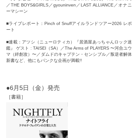
／THE BOYS&GIRLS／gyouninven／LAST ALLIANCE／オナニ
ーマシーン
■ライブレポート：Pinch of Snuffアイルランドツアー2026 レポ
ート
■連載：アツシ（ニューロティカ）『居酒屋あっちゃんロック迷
鑑』 ゲスト : TAISEI（SA）／The Arms of PLAYERS 〜河合ユウ
マ（絆創攻）〜／ダムドのキャプテン・センシブル／叛逆者解体
新書など、他にもパンクな企画が満載!!
●6月5日（金）発売
［書籍］