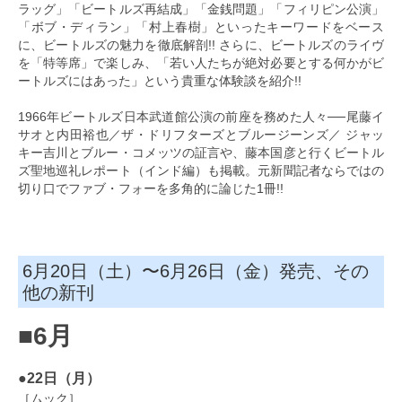
ラッグ」「ビートルズ再結成」「金銭問題」「フィリピン公演」
「ボブ・ディラン」「村上春樹」といったキーワードをベース
に、ビートルズの魅力を徹底解剖!! さらに、ビートルズのライヴ
を「特等席」で楽しみ、「若い人たちが絶対必要とする何かがビ
ートルズにはあった」という貴重な体験談を紹介!!
1966年ビートルズ日本武道館公演の前座を務めた人々──尾藤イ
サオと内田裕也／ザ・ドリフターズとブルージーンズ／ ジャッ
キー吉川とブルー・コメッツの証言や、藤本国彦と行くビートル
ズ聖地巡礼レポート（インド編）も掲載。元新聞記者ならではの
切り口でファブ・フォーを多角的に論じた1冊!!
6月20日（土）〜6月26日（金）発売、その
他の新刊
■6月
●22
日（月）
［ムック］