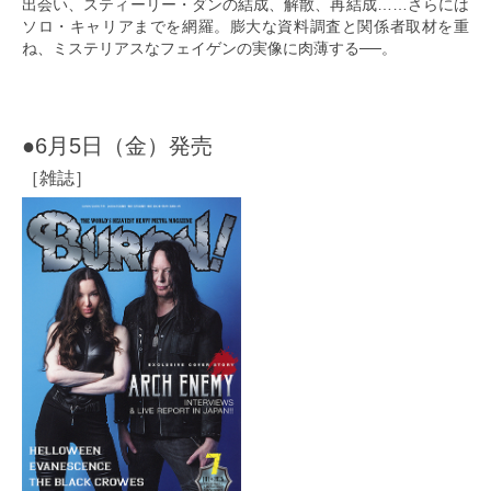
出会い、スティーリー・ダンの結成、解散、再結成……さらには
ソロ・キャリアまでを網羅。膨大な資料調査と関係者取材を重
ね、ミステリアスなフェイゲンの実像に肉薄する──。
●6月5日（金）発売
［雑誌］