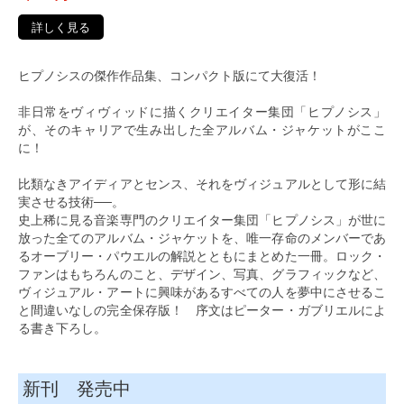
詳しく見る
ヒプノシスの傑作作品集、コンパクト版にて大復活！
非日常をヴィヴィッドに描くクリエイター集団「ヒプノシス」
が、そのキャリアで生み出した全アルバム・ジャケットがここ
に！
比類なきアイディアとセンス、それをヴィジュアルとして形に結
実させる技術──。
史上稀に見る音楽専門のクリエイター集団「ヒプノシス」が世に
放った全てのアルバム・ジャケットを、唯一存命のメンバーであ
るオーブリー・パウエルの解説とともにまとめた一冊。ロック・
ファンはもちろんのこと、デザイン、写真、グラフィックなど、
ヴィジュアル・アートに興味があるすべての人を夢中にさせるこ
と間違いなしの完全保存版！ 序文はピーター・ガブリエルによ
る書き下ろし。
新刊 発売中