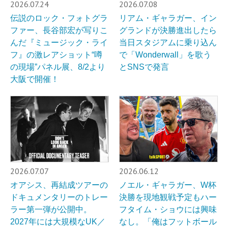
2026.07.24
2026.07.08
伝説のロック・フォトグラ
リアム・ギャラガー、イン
ファー、長谷部宏が写りこ
グランドが決勝進出したら
んだ『ミュージック・ライ
当日スタジアムに乗り込ん
フ』の激レアショット“噂
で「Wonderwall」を歌う
の現場”パネル展、8/2より
とSNSで発言
大阪で開催！
2026.07.07
2026.06.12
オアシス、再結成ツアーの
ノエル・ギャラガー、W杯
ドキュメンタリーのトレー
決勝を現地観戦予定もハー
ラー第一弾が公開中。
フタイム・ショウには興味
2027年には大規模なUK／
なし。「俺はフットボール