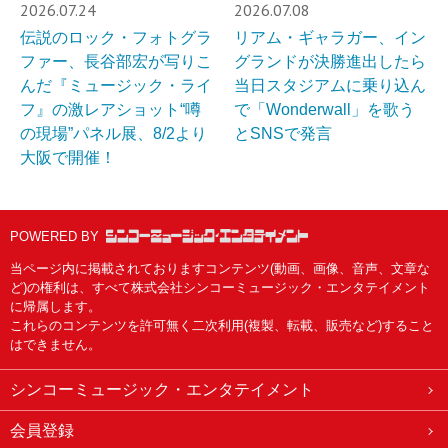
2026.07.24
2026.07.08
伝説のロック・フォトグラ
リアム・ギャラガー、イン
ファー、長谷部宏が写りこ
グランドが決勝進出したら
んだ『ミュージック・ライ
当日スタジアムに乗り込ん
フ』の激レアショット“噂
で「Wonderwall」を歌う
の現場”パネル展、8/2より
とSNSで発言
大阪で開催！
POWERED BY
当ページ内に掲載されておりますコンテンツ(動画、画像、音声、文章な
ど)の権利は、すべて株式会社シンコーミュージック・エンタテイメント
に帰属します。
これらのコンテンツを許可無く二次利用(複製、転載、販売など)すること
はできません。
シンコーミュージック・エンタテイメント
会員登録