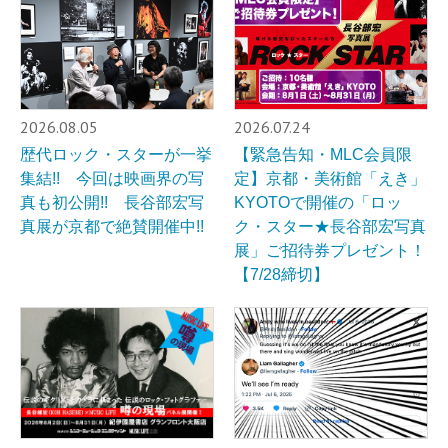
2026.08.05
2026.07.24
歴代ロック・スターが一挙
【緊急告知・MLC会員限
集結!! 今回は映画界の写
定】京都・美術館「えき」
真も初公開!! 長谷部宏写
KYOTOで開催の「ロッ
真展が京都で絶賛開催中!!
ク・スター★長谷部宏写真
展」ご招待券プレゼント！
【7/28締切】