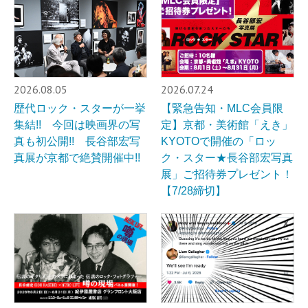
2026.08.05
2026.07.24
歴代ロック・スターが一挙
【緊急告知・MLC会員限
集結!! 今回は映画界の写
定】京都・美術館「えき」
真も初公開!! 長谷部宏写
KYOTOで開催の「ロッ
真展が京都で絶賛開催中!!
ク・スター★長谷部宏写真
展」ご招待券プレゼント！
【7/28締切】