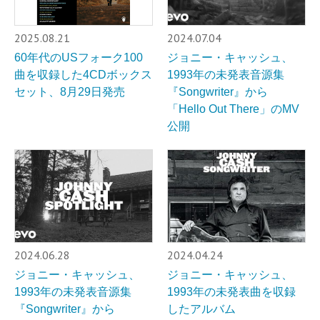
2025.08.21
2024.07.04
60年代のUSフォーク100
ジョニー・キャッシュ、
曲を収録した4CDボックス
1993年の未発表音源集
セット、8月29日発売
『Songwriter』から
「Hello Out There」のMV
公開
2024.06.28
2024.04.24
ジョニー・キャッシュ、
ジョニー・キャッシュ、
1993年の未発表音源集
1993年の未発表曲を収録
『Songwriter』から
したアルバム