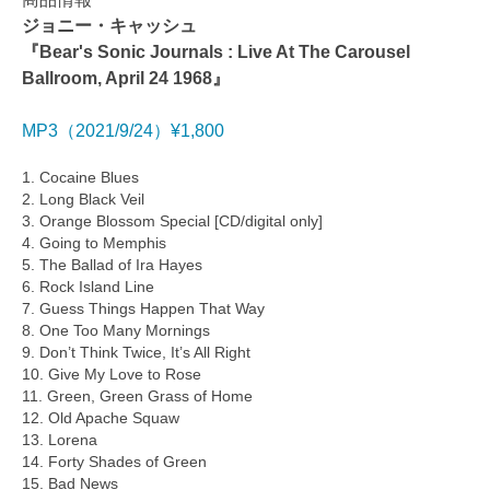
ジョニー・キャッシュ
『Bear's Sonic Journals : Live At The Carousel
Ballroom, April 24 1968』
MP3（2021/9/24）¥1,800
1. Cocaine Blues
2. Long Black Veil
3. Orange Blossom Special [CD/digital only]
4. Going to Memphis
5. The Ballad of Ira Hayes
6. Rock Island Line
7. Guess Things Happen That Way
8. One Too Many Mornings
9. Don’t Think Twice, It’s All Right
10. Give My Love to Rose
11. Green, Green Grass of Home
12. Old Apache Squaw
13. Lorena
14. Forty Shades of Green
15. Bad News