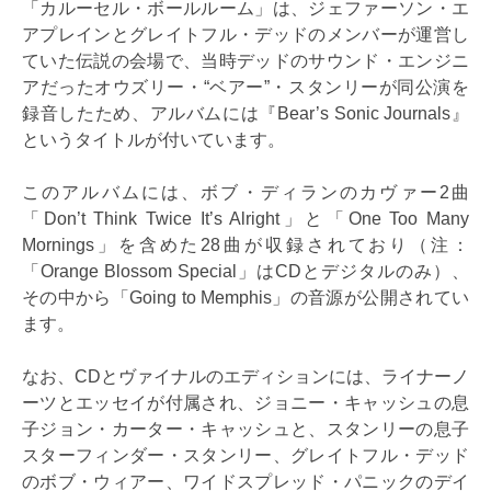
「カルーセル・ボールルーム」は、ジェファーソン・エ
アプレインとグレイトフル・デッドのメンバーが運営し
ていた伝説の会場で、当時デッドのサウンド・エンジニ
アだったオウズリー・“ベアー”・スタンリーが同公演を
録音したため、アルバムには『Bear’s Sonic Journals』
というタイトルが付いています。
このアルバムには、ボブ・ディランのカヴァー2曲
「Don’t Think Twice It’s Alright」と「One Too Many
Mornings」を含めた28曲が収録されており（注：
「Orange Blossom Special」はCDとデジタルのみ）、
その中から「Going to Memphis」の音源が公開されてい
ます。
なお、CDとヴァイナルのエディションには、ライナーノ
ーツとエッセイが付属され、ジョニー・キャッシュの息
子ジョン・カーター・キャッシュと、スタンリーの息子
スターフィンダー・スタンリー、グレイトフル・デッド
のボブ・ウィアー、ワイドスプレッド・パニックのデイ