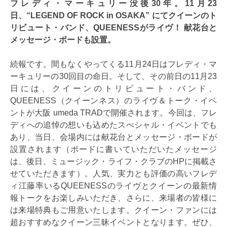
フレディ・マーキュリー没後30年。11月23
日、“LEGEND OF ROCK in OSAKA” にてクイーンのト
リビュート・バンド、QUEENESSがライヴ！ 献花台と
メッセージ・ボードも設置。
続報です。間もなくやってくる11月24日はフレディ・マ
ーキュリーの30回目の命日。そして、その前日の11月23
日には、クイーンのトリビュート・バンド、
QUEENESS（クイーンネス）のライヴ＆トーク・イベ
ントが大阪 umeda TRADで開催されます。今回は、フレ
ディへの追悼の想いも込めたスぺシャル・イベントでも
あり、当日、会場内には献花台とメッセージ・ボードが
設置されます（ボードに書いていただいたメッセージ
は、後日、ミュージック・ライフ・クラブのHPに掲載さ
せていただきます）。人気、実力とも評価の高いフレデ
ィ江藤率いるQUEENESSのライヴとクイーンの最新情
報トークをお楽しみいただき、さらに、来場者の皆様に
は来場特典もご用意いたします。クイーン・ファンには
超おすすめなクイーン三昧イベントとなります。ぜひ、