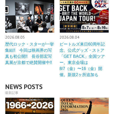
2026.08.05
2026.08.04
歴代ロック・スターが一挙
ビートルズ来日60周年記
集結!! 今回は映画界の写
念、公式グッズ・ストア
真も初公開!! 長谷部宏写
「GET BACK」全国ツア
真展が京都で絶賛開催中!!
ー、東京会場は
8/7（金）〜16（金）開
催。新規2ヶ所追加も
NEWS POSTS
最新記事