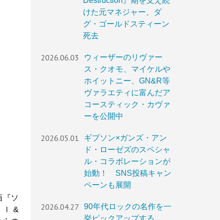
Destruction』期を支え続
けた元マネジャー、ダ
グ・ゴールドスティーン
死去
2026.06.03
ウィーザーのリヴァー
ス・クオモ、マイケルや
ホイットニー、GN&R等
ヴァラエティに富んだア
コースティック・カヴァ
ーを公開中
2026.05.01
ギブソン×ガンズ・アン
ド・ローゼズのスペシャ
ル・コラボレーションが
始動！ SNS投稿キャン
ペーンも展開
映画『ソ
2026.04.27
90年代ロックの名作を一
 ｌ &
挙ピックアップする