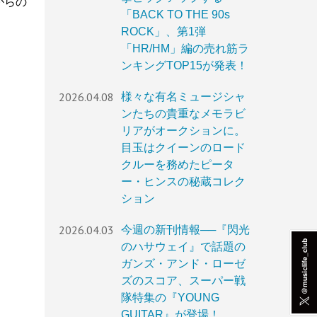
』からの
「BACK TO THE 90s
ROCK」、第1弾
「HR/HM」編の売れ筋ラ
ンキングTOP15が発表！
2026.04.08
様々な有名ミュージシャ
ンたちの貴重なメモラビ
リアがオークションに。
目玉はクイーンのロード
クルーを務めたピータ
ー・ヒンスの秘蔵コレク
ション
2026.04.03
今週の新刊情報──『閃光
のハサウェイ』で話題の
ガンズ・アンド・ローゼ
ズのスコア、スーパー戦
隊特集の『YOUNG
GUITAR』が登場！