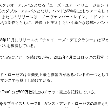
タジオ・アルバムとなる『ユーズ・ユア・イリュージョンI ＆ 
初のダブル・アルバムとなり、バンドが2年以上もツアーをし
た。またこのリリースは「ノーヴェンバー・レイン」「ドント
ルな3部作とともに、映像（ビデオ）という新たな領域へバン
8年11月にリリースの『チャイニーズ・デモクラシー』は13
ルバムを獲得している。
めにツアーを続けながら、2012年4月にはロックの殿堂（R
ンド・ローゼズは音楽史上最も影響力があるバンドの一つとし
ーマンスでも魅了し続けている。
fetime Tour”では500万枚以上のチケット売上を記録している。
D」をサプライズリリース!! ガンズ・アンド・ローゼズの新曲が