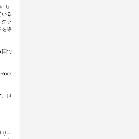
II』
ている
・クラ
ドを導
カ国で
ock
て、世
リリー