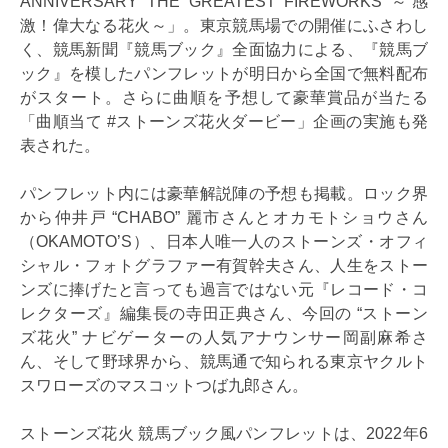
ANNIVERSARY THE GREATEST FIREWORKS ～感
激！偉大なる花火～」。東京競馬場での開催にふさわし
く、競馬新聞『競馬ブック』全面協力による、『競馬ブ
ック』を模したパンフレットが明日から全国で無料配布
がスタート。さらに曲順を予想して豪華賞品が当たる
「曲順当て #ストーンズ花火ダービー」企画の実施も発
表された。
パンフレット内には豪華解説陣の予想も掲載。ロック界
から仲井戸 “CHABO” 麗市さんとオカモトショウさん
（OKAMOTO’S）、日本人唯一人のストーンズ・オフィ
シャル・フォトグラファー有賀幹夫さん、人生をストー
ンズに捧げたと言っても過言ではない元『レコード・コ
レクターズ』編集長の寺田正典さん、今回の “ストーン
ズ花火” ナビゲーターの人気アナウンサー岡副麻希さ
ん、そして野球界から、競馬通で知られる東京ヤクルト
スワローズのマスコットつば九郎さん。
ストーンズ花火 競馬ブック風パンフレットは、2022年6