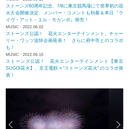
ストーンズ60周年記念、7/6に東京競馬場にて世界初の花
火大会開催決定、メンバー・コメントも到着＆本日『ラ
イヴ・アット・エル・モカンボ』発売！
MUSIC・2022.06.02
ストーンズ公認！ 花火エンターテインメント、チャー
リー・ワッツ追悼企画発表！ さらに府中市とのコラボ
も！
MUSIC・2022.06.15
ストーンズ公認！ 花火エンターテインメント【東京
SUGOI花火】、京王電鉄 × “ストーンズ花火” のコラボ発
表！