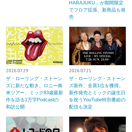
HARAJUKU」が期間限定
でフロア拡張、新商品も発
売
2026.07.29
2026.07.21
ザ・ローリング・ストーン
ザ・ローリング・ストーン
ズに新たな動き。ロニー南
ズ新作、全英1位を獲得。
米ツアー、ミック83歳最新
新作発売とミックの誕生日
作を語る1万字Podcastの
を祝うYouTube特別番組の
和訳公開
配信も決定