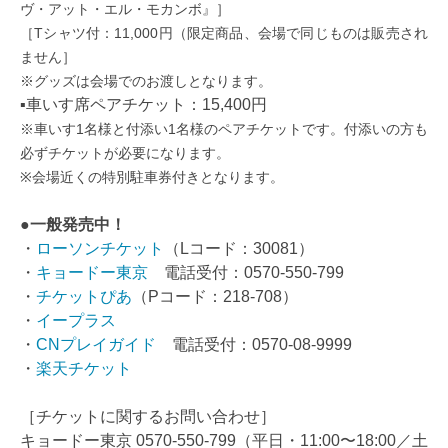
ヴ・アット・エル・モカンボ』］
［Tシャツ付：11,000円（限定商品、会場で同じものは販売され
ません］
※グッズは会場でのお渡しとなります。
▪車いす席ペアチケット：15,400円
※車いす1名様と付添い1名様のペアチケットです。付添いの方も
必ずチケットが必要になります。
※会場近くの特別駐車券付きとなります。
●一般発売中！
・
ローソンチケット
（Lコード：30081）
・
キョードー東京
電話受付：0570-550-799
・
チケットぴあ
（Pコード：218-708）
・
イープラス
・
CNプレイガイド
電話受付：0570-08-9999
・
楽天チケット
［チケットに関するお問い合わせ］
キョードー東京 0570-550-799（平日・11:00〜18:00／土