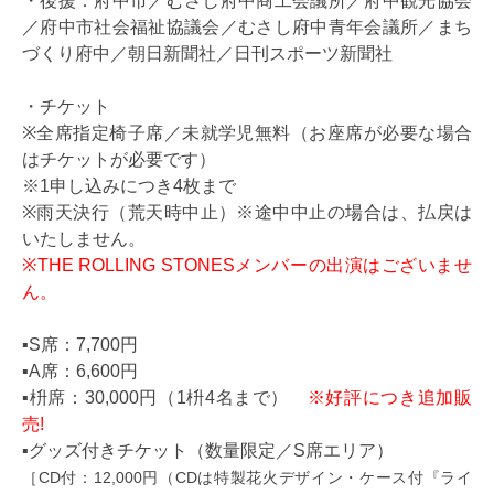
・後援：府中市／むさし府中商工会議所／府中観光協会
／府中市社会福祉協議会／むさし府中青年会議所／まち
づくり府中／朝日新聞社／日刊スポーツ新聞社
・チケット
※全席指定椅子席／未就学児無料（お座席が必要な場合
はチケットが必要です）
※1申し込みにつき4枚まで
※雨天決行（荒天時中止）※途中中止の場合は、払戻は
いたしません。
※THE ROLLING STONESメンバーの出演はございませ
ん。
▪S席：7,700円
▪A席：6,600円
▪枡席：30,000円（1枡4名まで）
※好評につき追加販
売!
▪グッズ付きチケット（数量限定／S席エリア）
［CD付：12,000円（CDは特製花火デザイン・ケース付『ライ