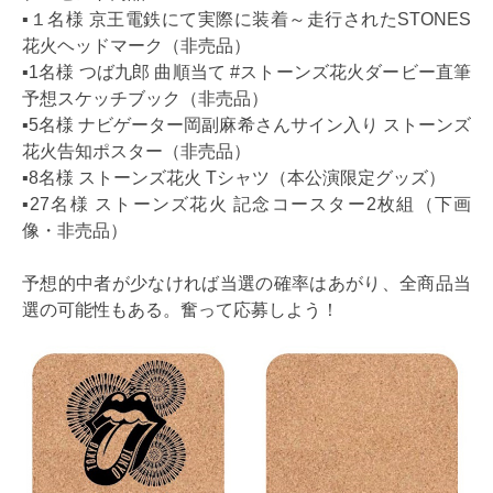
▪１名様 京王電鉄にて実際に装着～走行されたSTONES
花火ヘッドマーク（非売品）
▪1名様 つば九郎 曲順当て #ストーンズ花火ダービー直筆
予想スケッチブック（非売品）
▪5名様 ナビゲーター岡副麻希さんサイン入り ストーンズ
花火告知ポスター（非売品）
▪8名様 ストーンズ花火 Tシャツ（本公演限定グッズ）
▪27名様 ストーンズ花火 記念コースター2枚組（下画
像・非売品）
予想的中者が少なければ当選の確率はあがり、全商品当
選の可能性もある。奮って応募しよう！