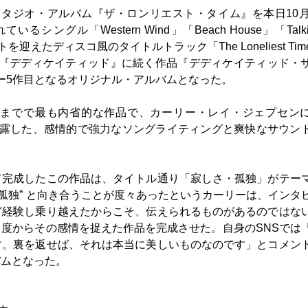
スタジオ・アルバム『ザ・ロンリエスト・タイム』を本日10月
ル「Western Wind」「Beach House」「Talkin
を迎えたディスコ風のタイトルトラック「The Loneliest Ti
ム『デディケイティッド』に続く作品『デディケイティッド・
ャー5作目となるオリジナル・アルバムとなった。
れまでで最も内省的な作品で、カーリー・レイ・ジェプセン
去作で披露した、感情的で強力なソングライティングと爽快なサウン
て完成したこの作品は、タイトル通り「寂しさ・孤独」がテー
 “孤独” と向き合うことが度々あったというカーリーは、インタ
ど経験し乗り越えたからこそ、伝えられるものがあるのではな
度からその感情を捉えた作品を完成させた。自身のSNSでは
す。裏を返せば、それは本当に美しいものなのです」とコメン
バムとなった。