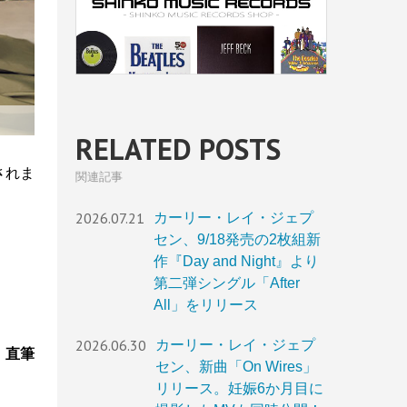
RELATED POSTS
されま
関連記事
2026.07.21
カーリー・レイ・ジェプ
セン、9/18発売の2枚組新
作『Day and Night』より
第二弾シングル「After
All」をリリース
2026.06.30
カーリー・レイ・ジェプ
！直筆
セン、新曲「On Wires」
リリース。妊娠6か月目に