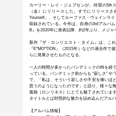
カーリー・レイ・ジェプセンが、待望の5th
（金）にリリースした。すでにリリースされているシング
Yourself」、そしてルーファス・ウェインライト
収録されている。今作は、自身の3rdアルバ
B』を2020年に発表以降、約2年ぶり、メジ
新作『ザ・ロンリエスト・タイム』は、こ
『E*MO*TION』（2015年）などの過
らに発展させたものとなる。
一人の時間が多かったパンデミックの時を経
っている。パンデミック前からも “寂しさ” や
で、「私は、そういう寂しさや不安を痛いほ
思うのようになったのです」と語り、様々な角
孤独（ロンリネス）にとても魅了されていま
タイトルとは対照的な魅力を詰め込んだアル
【アルバム情報】