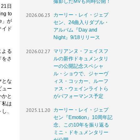
撮影したMVも同時公開！
21日
g to
2026.06.23
カーリー・レイ・ジェプ
me」が
セン、24曲入りダブル・
サイド
アルバム『Day and
Night』9/18リリース
2026.02.27
マリアンヌ・フェイスフ
による
ルの新作ドキュメンタリ
ドをさ
ーの公開記念スペシャ
ル・ショウで、ジャーヴ
ィス・コッカー、ルーフ
マとな
ァス・ウェインライトら
ビュー
がパフォーマンス予定
いかと
「私は
2025.11.20
カーリー・レイ・ジェプ
トし、
セン『Emotion』10周年記
念、この10年を振り返る
ミニ・ドキュメンタリー
が公開