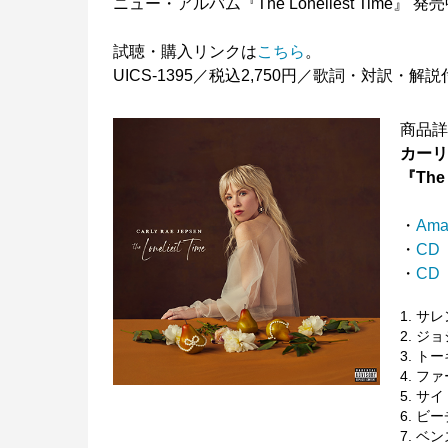
ニュー・アルバム『The Loneliest Time』 発
試聴・購入リンクは
こちら
。
UICS-1395／税込2,750円／歌詞・対訳
商品
カー
『The 
・
Ama
・
CD
・
CD（
1. 
2. ジ
3. 
4. フ
5. サ
6. ビ
7. ベ