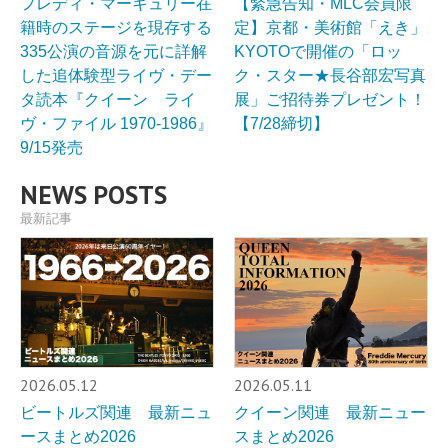
フレディ・マーキュリー在
【緊急告知・MLC会員限
籍時のステージを現存する
定】京都・美術館「えき」
335公演の音源を元に詳解
KYOTOで開催の「ロッ
した追体験型ライヴ・デー
ク・スター★長谷部宏写真
タ読本『クイーン ライ
展」ご招待券プレゼント！
ヴ・ファイル 1970-1986』
【7/28締切】
9/15発売
NEWS POSTS
最新記事
2026.05.12
2026.05.11
ビートルズ関連 最新ニュ
クイーン関連 最新ニュー
ースまとめ2026
スまとめ2026