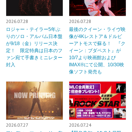
2026.07.28
2026.07.28
ロジャー・テイラー5年ぶ
最後のクイーン・ライヴ映
りのソロ・アルバム日本盤
像が4Kレストア＆ドルビ
が9/18（金）リリース決
ーアトモスで蘇る！ 『ク
定！ 限定特典は日本のフ
イーン：ブダペスト』が
ァン宛て手書きミニレター
10/7より映画館および
封入
IMAX®︎にて公開、10/30映
像ソフト発売も
2026.07.27
2026.07.24