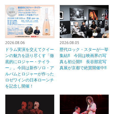
2026.08.06
2026.08.05
ドラム実演を交えてクイー
歴代ロック・スターが一挙
ンの魅力を語り尽くす「徹
集結!! 今回は映画界の写
底的にロジャー・テイラ
真も初公開!! 長谷部宏写
ー」。今回は新作ソロ・ア
真展が京都で絶賛開催中!!
ルバムとロジャーが作った
ロゼワインの日本ローンチ
を記念し開催！