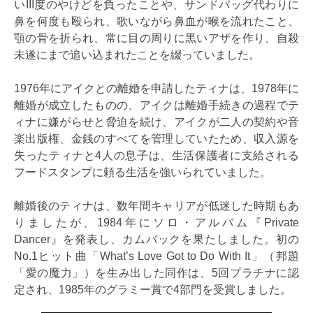
いIII度のやけどを負ったことや、サンドバッグ代わりに
鼻を何度も殴られ、歌いながら鼻血が喉を流れたこと、
顎の骨を折られ、常に目の周りに黒いアザを作り、自殺
未遂にまで追い込まれたことを綴っていました。
1976年にアイクとの離婚を申請したティナは、1978年に
離婚が成立したものの、アイクは離婚手続きの過程でテ
ィナに嫌がらせと脅迫を続け、アイクが二人の契約や音
楽出版権、金銭のすべてを管理していたため、収入源を
失ったティナと4人の息子は、生活保護者に支給される
フードスタンプに頼る生活を強いられていました。
離婚後のティナは、数年間キャリアが低迷した時期もあ
りましたが、1984年にソロ・アルバム『Private
Dancer』を発表し、カムバックを果たしました。初の
No.1ヒット曲「What’s Love Got to Do With It」（邦題
「愛の魔力」）を生み出した同作は、5回プラチナに認
定され、1985年のグラミー賞で4部門を受賞しました。