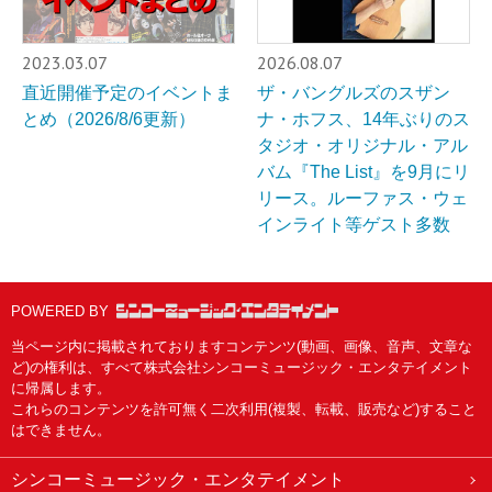
2023.03.07
2026.08.07
直近開催予定のイベントま
ザ・バングルズのスザン
とめ（2026/8/6更新）
ナ・ホフス、14年ぶりのス
タジオ・オリジナル・アル
バム『The List』を9月にリ
リース。ルーファス・ウェ
インライト等ゲスト多数
POWERED BY
当ページ内に掲載されておりますコンテンツ(動画、画像、音声、文章な
ど)の権利は、すべて株式会社シンコーミュージック・エンタテイメント
に帰属します。
これらのコンテンツを許可無く二次利用(複製、転載、販売など)すること
はできません。
シンコーミュージック・エンタテイメント