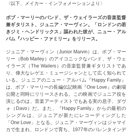
〈以下、メイカー・インフォメーションより〉
ボブ・マーリーのバンド、ザ・ウェイラーズの音楽監督
兼ギタリスト、ジュニア・マーヴィン。「ロンドンの若
きジミ・ヘンドリックス」謳われた彼が、ニュー・アル
バム『ハッピー・ファミリー』をリリース。
ジュニア・マーヴィン（Junior Marvin）は、ボブ・マー
リー（Bob Marley）のアイコニックなバンド、ザ・ウェ
イラーズ（The Wailers）の音楽監督兼ギタリストであ
り、偉大なレゲエ・ミュージシャンとして広く知られて
いる。ジュニアのニュー・アルバム『Happy Family』
は、ボブ・マーリーの長編伝記映画『One Love』の劇場
公開と同時にリリースされる。この映画でジュニア役を
演じるのは、音楽アーティストでもある実の息子、ダヴ
ォ（Davo）だ。また、『Happy Family』からの最初の
シングルは、ジュニアが新たにレコーディングした
「One Love」となる。ジュニア・マーヴィンはジャマイ
カで生まれ、ロンドンで育ち、1977年のバレンタインデ