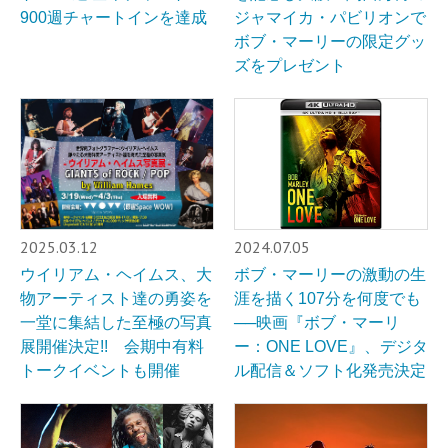
900週チャートインを達成
ジャマイカ・パビリオンで
ボブ・マーリーの限定グッ
ズをプレゼント
2025.03.12
2024.07.05
ウイリアム・ヘイムス、大
ボブ・マーリーの激動の生
物アーティスト達の勇姿を
涯を描く107分を何度でも
一堂に集結した至極の写真
──映画『ボブ・マーリ
展開催決定!! 会期中有料
ー：ONE LOVE』、デジタ
トークイベントも開催
ル配信＆ソフト化発売決定