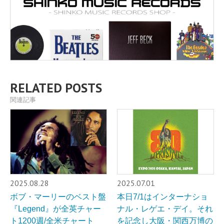
RELATED POSTS
関連記事
2025.08.28
2025.07.01
ボブ・マーリーのベスト盤
本日7/1はインターナショ
『Legend』が全英チャー
ナル・レゲエ・デイ。それ
ト1200週/全米チャート
を記念し大阪・関西万博の