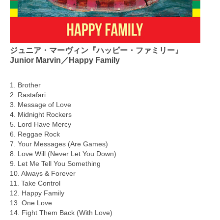
ジュニア・マーヴィン『ハッピー・ファミリー』
Junior Marvin／Happy Family
1. Brother
2. Rastafari
3. Message of Love
4. Midnight Rockers
5. Lord Have Mercy
6. Reggae Rock
7. Your Messages (Are Games)
8. Love Will (Never Let You Down)
9. Let Me Tell You Something
10. Always & Forever
11. Take Control
12. Happy Family
13. One Love
14. Fight Them Back (With Love)