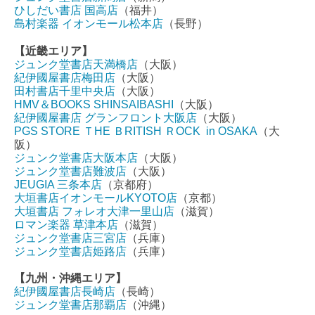
ひしだい書店 国高店
（福井）
島村楽器 イオンモール松本店
（長野）
【近畿エリア】
ジュンク堂書店天満橋店
（大阪）
紀伊國屋書店梅田店
（大阪）
田村書店千里中央店
（大阪）
HMV＆BOOKS SHINSAIBASHI
（大阪）
紀伊國屋書店 グランフロント大阪店
（大阪）
PGS STORE ＴHE ＢRITISH ＲOCK in OSAKA
（大
阪）
ジュンク堂書店大阪本店
（大阪）
ジュンク堂書店難波店
（大阪）
JEUGIA 三条本店
（京都府）
大垣書店イオンモールKYOTO店
（京都）
大垣書店 フォレオ大津一里山店
（滋賀）
ロマン楽器 草津本店
（滋賀）
ジュンク堂書店三宮店
（兵庫）
ジュンク堂書店姫路店
（兵庫）
【九州・沖縄エリア】
紀伊國屋書店長崎店
（長崎）
ジュンク堂書店那覇店
（沖縄）