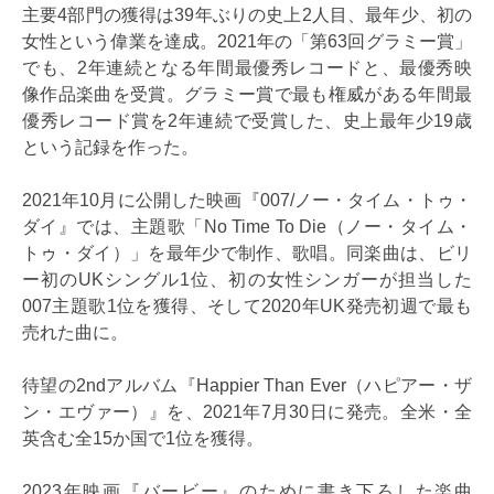
主要4部門の獲得は39年ぶりの史上2人目、最年少、初の
女性という偉業を達成。2021年の「第63回グラミー賞」
でも、2年連続となる年間最優秀レコードと、最優秀映
像作品楽曲を受賞。グラミー賞で最も権威がある年間最
優秀レコード賞を2年連続で受賞した、史上最年少19歳
という記録を作った。
2021年10月に公開した映画『007/ノー・タイム・トゥ・
ダイ』では、主題歌「No Time To Die（ノー・タイム・
トゥ・ダイ）」を最年少で制作、歌唱。同楽曲は、ビリ
ー初のUKシングル1位、初の女性シンガーが担当した
007主題歌1位を獲得、そして2020年UK発売初週で最も
売れた曲に。
待望の2ndアルバム『Happier Than Ever（ハピアー・ザ
ン・エヴァー）』を、2021年7月30日に発売。全米・全
英含む全15か国で1位を獲得。
2023年映画『バービー』のために書き下ろした楽曲