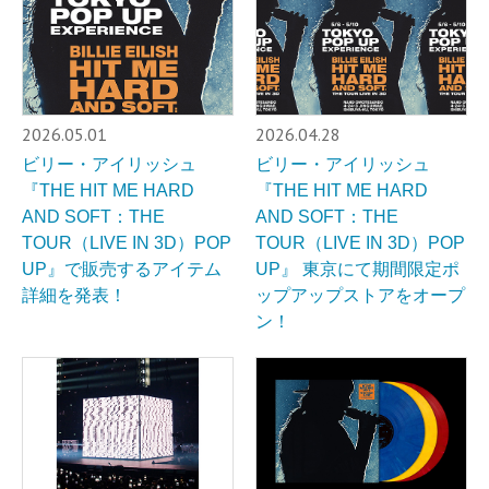
2026.05.01
2026.04.28
ビリー・アイリッシュ
ビリー・アイリッシュ
『THE HIT ME HARD
『THE HIT ME HARD
AND SOFT：THE
AND SOFT：THE
TOUR（LIVE IN 3D）POP
TOUR（LIVE IN 3D）POP
UP』で販売するアイテム
UP』 東京にて期間限定ポ
詳細を発表！
ップアップストアをオープ
ン！