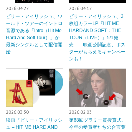
2026.04.27
2026.04.17
ビリー・アイリッシュ、ワ
ビリー・アイリッシュ、3
ールド・ツアーのイントロ
枚組カラーLP『HIT ME
音源である「Intro（Hit Me
HARDAND SOFT：THE
Hard And Soft Tour）」が
TOUR（LIVE）』5/1発
最新シングルとして配信開
売！ 映画公開記念、ポス
始！
ターがもらえるキャンペー
ンも！
2026.03.30
2026.02.03
映画『ビリー・アイリッシ
第68回グラミー賞授賞式、
ュ – HIT ME HARD AND
今年の受賞者たちの合言葉