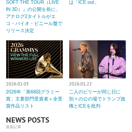
SOFT THE TOUR（LIVE
は「ICE out」
IN 3D）』の公開を前に、
アナログ2タイトルがエ
コ・バイオ・ビニール盤で
リリース決定
2026.02.03
2026.01.22
2026年「第68回グラミー
二人のビリーが同じ日に
賞」主要部門受賞者＋全受
別々の公の場でトランプ政
賞作品リスト
権とICEを批判
NEWS POSTS
最新記事