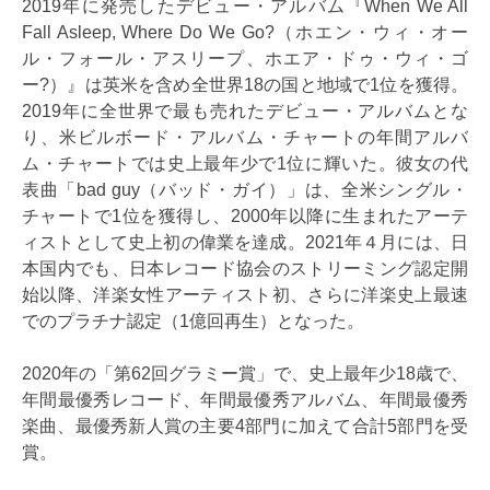
2019年に発売したデビュー・アルバム『When We All
Fall Asleep, Where Do We Go?（ホエン・ウィ・オー
ル・フォール・アスリープ、ホエア・ドゥ・ウィ・ゴ
ー?）』は英米を含め全世界18の国と地域で1位を獲得。
2019年に全世界で最も売れたデビュー・アルバムとな
り、米ビルボード・アルバム・チャートの年間アルバ
ム・チャートでは史上最年少で1位に輝いた。彼女の代
表曲「bad guy（バッド・ガイ）」は、全米シングル・
チャートで1位を獲得し、2000年以降に生まれたアーテ
ィストとして史上初の偉業を達成。2021年４月には、日
本国内でも、日本レコード協会のストリーミング認定開
始以降、洋楽女性アーティスト初、さらに洋楽史上最速
でのプラチナ認定（1億回再生）となった。
2020年の「第62回グラミー賞」で、史上最年少18歳で、
年間最優秀レコード、年間最優秀アルバム、年間最優秀
楽曲、最優秀新人賞の主要4部門に加えて合計5部門を受
賞。