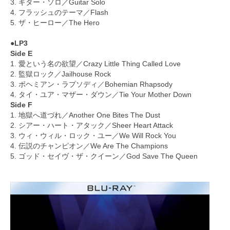
3. ギター・ソロ／Guitar Solo
4. フラッシュのテーマ／Flash
5. ザ・ヒーロー／The Hero
●LP3
Side E
1. 愛という名の欲望／Crazy Little Thing Called Love
2. 監獄ロック／Jailhouse Rock
3. ボヘミアン・ラプソディ／Bohemian Rhapsody
4. タイ・ユア・マザー・ダウン／Tie Your Mother Down
Side F
1. 地獄へ道づれ／Another One Bites The Dust
2. シアー・ハート・アタック／Sheer Heart Attack
3. ウィ・ウィル・ロック・ユー／We Will Rock You
4. 伝説のチャンピオン／We Are The Champions
5. ゴッド・セイヴ・ザ・クイーン／God Save The Queen