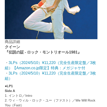
商品詳細
クイーン
『伝説の証 - ロック・モントリオール1981』
・
3LPs（2024/5/10）¥11,220（完全生産限定盤／3枚
組）【Amazon.co.jp限定】特典：メガジャケ付
・
3LPs（2024/5/10）¥11,220（完全生産限定盤／3枚
組）
●LP1
Side A
1. イントロ／Intro
2. ウィ・ウィル・ロック・ユー（ファスト）／We Will Rock
You（Fast）