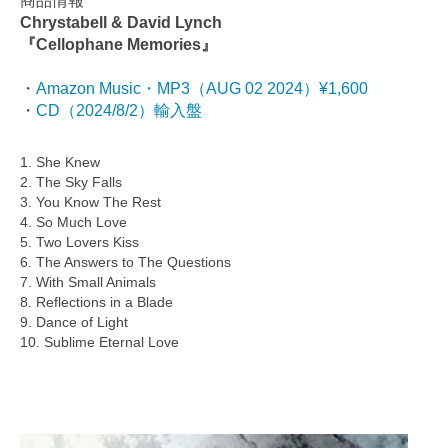
商品情報
Chrystabell & David Lynch
『Cellophane Memories』
・
Amazon Music・MP3（AUG 02 2024）¥1,600
・
CD（2024/8/2）輸入盤
1. She Knew
2. The Sky Falls
3. You Know The Rest
4. So Much Love
5. Two Lovers Kiss
6. The Answers to The Questions
7. With Small Animals
8. Reflections in a Blade
9. Dance of Light
10. Sublime Eternal Love