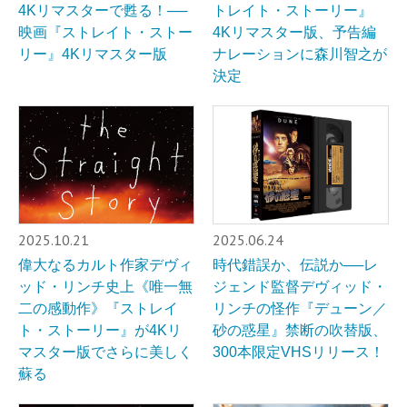
4Kリマスターで甦る！──
トレイト・ストーリー』
映画『ストレイト・ストー
4Kリマスター版、予告編
リー』4Kリマスター版
ナレーションに森川智之が
決定
2025.10.21
2025.06.24
偉大なるカルト作家デヴィ
時代錯誤か、伝説か──レ
ッド・リンチ史上《唯一無
ジェンド監督デヴィッド・
二の感動作》『ストレイ
リンチの怪作『デューン／
ト・ストーリー』が4Kリ
砂の惑星』禁断の吹替版、
マスター版でさらに美しく
300本限定VHSリリース！
蘇る