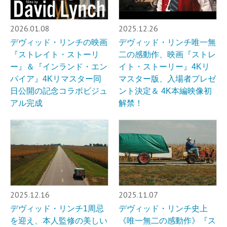
2026.01.08
2025.12.26
デヴィッド・リンチの映画
デヴィッド・リンチ唯一無
『ストレイト・ストーリ
二の感動作、映画『ストレ
ー』＆『インランド・エン
イト・ストーリー』4Kリ
パイア』4Kリマスター同
マスター版、入場者プレゼ
日公開の記念コラボビジュ
ント決定＆ 4K本編映像初
アル完成
解禁！
2025.12.16
2025.11.07
デヴィッド・リンチ1周忌
デヴィッド・リンチ史上
を迎え、本人監修の美しい
《唯一無二の感動作》『ス