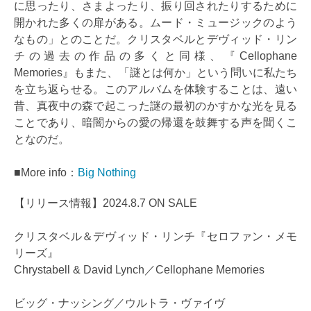
に思ったり、さまよったり、振り回されたりするために
開かれた多くの扉がある。ムード・ミュージックのよう
なもの」とのことだ。クリスタベルとデヴィッド・リン
チの過去の作品の多くと同様、『Cellophane
Memories』もまた、「謎とは何か」という問いに私たち
を立ち返らせる。このアルバムを体験することは、遠い
昔、真夜中の森で起こった謎の最初のかすかな光を見る
ことであり、暗闇からの愛の帰還を鼓舞する声を聞くこ
となのだ。
■More info：
Big Nothing
【リリース情報】2024.8.7 ON SALE
クリスタベル＆デヴィッド・リンチ『セロファン・メモ
リーズ』
Chrystabell & David Lynch／Cellophane Memories
ビッグ・ナッシング／ウルトラ・ヴァイヴ