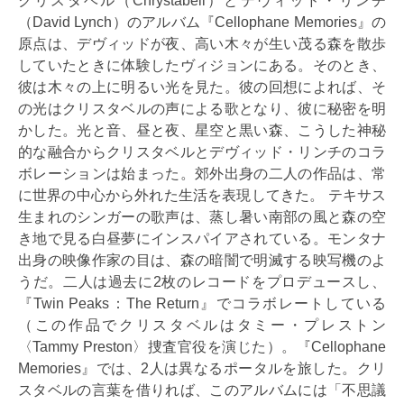
クリスタベル（Chrystabell）とデヴィッド・リンチ
（David Lynch）のアルバム『Cellophane Memories』の
原点は、デヴィッドが夜、高い木々が生い茂る森を散歩
していたときに体験したヴィジョンにある。そのとき、
彼は木々の上に明るい光を見た。彼の回想によれば、そ
の光はクリスタベルの声による歌となり、彼に秘密を明
かした。光と音、昼と夜、星空と黒い森、こうした神秘
的な融合からクリスタベルとデヴィッド・リンチのコラ
ボレーションは始まった。郊外出身の二人の作品は、常
に世界の中心から外れた生活を表現してきた。 テキサス
生まれのシンガーの歌声は、蒸し暑い南部の風と森の空
き地で見る白昼夢にインスパイアされている。モンタナ
出身の映像作家の目は、森の暗闇で明滅する映写機のよ
うだ。二人は過去に2枚のレコードをプロデュースし、
『Twin Peaks：The Return』でコラボレートしている
（この作品でクリスタベルはタミー・プレストン
〈Tammy Preston〉捜査官役を演じた）。『Cellophane
Memories』では、2人は異なるポータルを旅した。クリ
スタベルの言葉を借りれば、このアルバムには「不思議