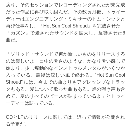
戻り、そのセッションでレコーディングされたが未完成
だった作品に再び取り組んだ。その数ヵ月後、トゥイー
ディーはエンジニアリング・ミキサーのトム・シックと
再び仕事をし、『Hot Sun Cool Shroud』を完成させた。
『カズン』で愛されたサウンドを拡大し、反響させた6
曲だ。
「ソリッド・サウンドで何か新しいものをリリースする
のは楽しいよ。日中の暑さのような、かなり暑い感じで
始まり、少し煽動的なインストゥルメンタルがいくつか
入っている。最後は涼しい風で終わる。“Hot Sun Cool
Shroud” には、今までの曲よりもアグレッシブなトラッ
クもある。愛について歌った曲もある。蝉の鳴き声も含
めて、夏のすべてのピースが詰まっているよ」とトゥイ
ーディーは語っている。
CDとLPのリリースに関しては、追って情報が公開され
る予定だ。