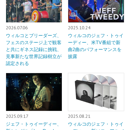
2026.07.06
2025.10.24
ウィルコとブリーダーズ、
ウィルコのジェフ・トゥイ
フェスのステージ上で観客
ーディー、米TV番組で新
と共にギネス記録に挑戦、
曲2曲のパフォーマンスを
見事新たな世界記録樹立が
披露
認定される
2025.09.17
2025.08.21
ジェフ・トゥイーディー、
ウィルコのジェフ・トゥイ