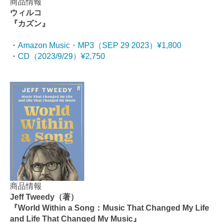
商品情報
ウィルコ
『カズン』
・
Amazon Music・MP3（SEP 29 2023）¥1,800
・
CD（
2023/9/29
）¥2,750
商品情報
Jeff Tweedy（著）
『World Within a Song：Music That Changed My Life
and Life That Changed My Music』