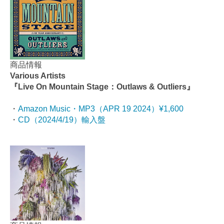
商品情報
Various Artists
『Live On Mountain Stage：Outlaws & Outliers』
・
Amazon Music・MP3（APR 19 2024）¥1,600
・
CD（2024/4/19）輸入盤