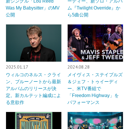
新シングル「Lou Reed
ーディー、新ソロ・アルバ
Was My Babysitter」のMV
ム『Twilight Override』か
公開
ら5曲公開
2025.01.17
2024.08.28
ウィルコのネルス・クライ
メイヴィス・ステイプルズ
ン、ブルーノートから最新
＆ジェフ・トゥイーディ
アルバムのリリースが決
ー、米TV番組で
定。新カルテット編成によ
「Freedom Highway」を
る意欲作
パフォーマンス