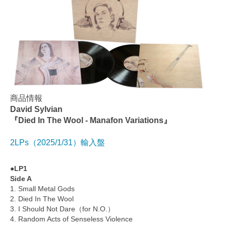
商品情報
David Sylvian
『Died In The Wool - Manafon Variations』
2LPs（2025/1/31）輸入盤
●LP1
Side A
1. Small Metal Gods
2. Died In The Wool
3. I Should Not Dare（for N.O.）
4. Random Acts of Senseless Violence